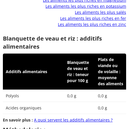
Les aliments les plus riches en magnésium
Les aliments les plus riches en potassium
Les aliments les plus salés
Les aliments les plus riches en fer
Les aliments les plus riches en zinc
Blanquette de veau et riz : additifs
alimentaires
Plats de
Blanquette
viande ou
de veau et
Additifs alimentaires
de volaille :
riz : teneur
moyenne
pour 100 g
des aliments
Polyols
0,0 g
0,0 g
Acides organiques
0,0 g
En savoir plus :
A quoi servent les additifs alimentaires ?