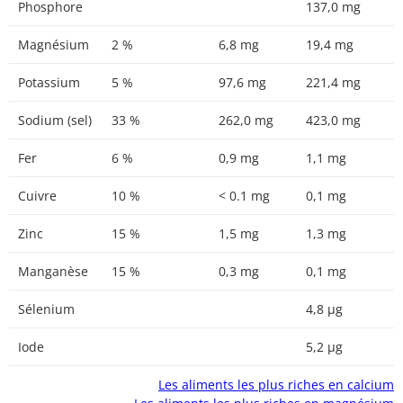
Phosphore
137,0 mg
Magnésium
2 %
6,8 mg
19,4 mg
Potassium
5 %
97,6 mg
221,4 mg
Sodium (sel)
33 %
262,0 mg
423,0 mg
Fer
6 %
0,9 mg
1,1 mg
Cuivre
10 %
< 0.1 mg
0,1 mg
Zinc
15 %
1,5 mg
1,3 mg
Manganèse
15 %
0,3 mg
0,1 mg
Sélenium
4,8 µg
Iode
5,2 µg
Les aliments les plus riches en calcium