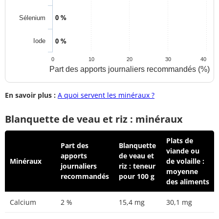
Sélenium
0 %
Iode
0 %
0
10
20
30
40
Part des apports journaliers recommandés (%)
En savoir plus :
A quoi servent les minéraux ?
Blanquette de veau et riz : minéraux
Plats de
Part des
Blanquette
viande ou
apports
de veau et
Minéraux
de volaille :
journaliers
riz : teneur
moyenne
recommandés
pour 100 g
des aliments
Calcium
2 %
15,4 mg
30,1 mg