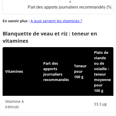
0
Part des apports journaliers recommandés (%)
En savoir plus :
A quoi servent les vitamines ?
Blanquette de veau et riz : teneur en
vitamines
Plats de
viande
Part des
ou de
Teneur
apports
volaille :
Vitamines
pour
journaliers
teneur
100 g
recommandés
moyenne
pour
100 g
Vitamine A
33,3 µg
(rétinol)