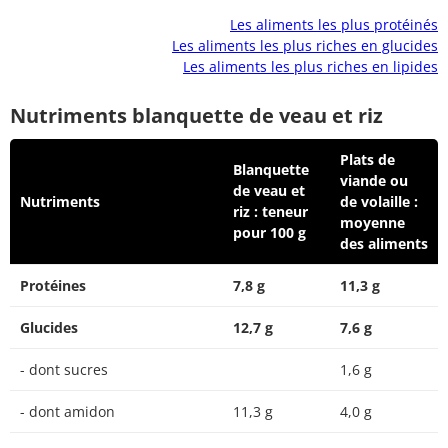
Les aliments les plus protéinés
Les aliments les plus riches en glucides
Les aliments les plus riches en lipides
Nutriments blanquette de veau et riz
Plats de
Blanquette
viande ou
de veau et
Nutriments
de volaille :
riz : teneur
moyenne
pour 100 g
des aliments
Protéines
7,8 g
11,3 g
Glucides
12,7 g
7,6 g
- dont sucres
1,6 g
- dont amidon
11,3 g
4,0 g