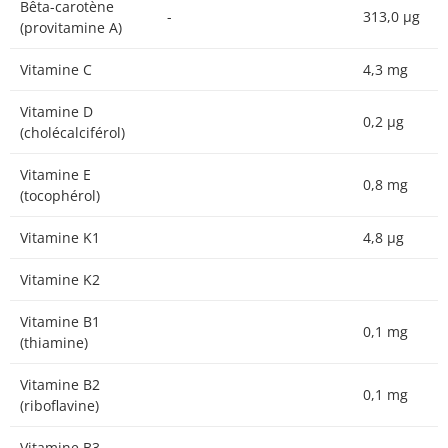
Bêta-carotène
-
313,0 µg
(provitamine A)
Vitamine C
4,3 mg
Vitamine D
0,2 µg
(cholécalciférol)
Vitamine E
0,8 mg
(tocophérol)
Vitamine K1
4,8 µg
Vitamine K2
Vitamine B1
0,1 mg
(thiamine)
Vitamine B2
0,1 mg
(riboflavine)
Vitamine B3