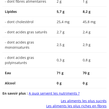
- dont fibres alimentaires
2 g
1 g
Lipides
5,7 g
8,2 g
- dont cholestérol
25,4 mg
45,8 mg
- dont acides gras saturés
2,7 g
2,4 g
- dont acides gras
2,5 g
2,9 g
monoinsaturés
- dont acides gras
0,3 g
0,8 g
polyinsaturés
Eau
71 g
70 g
Alcool
0 g
0 g
En savoir plus :
A quoi servent les nutriments ?
Les aliments les plus sucrés
Les aliments les plus riches en fibres