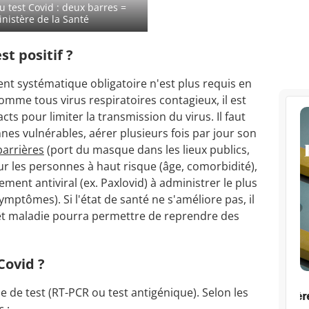
u test Covid : deux barres =
nistère de la Santé
st positif ?
ment systématique obligatoire n'est plus requis en
comme tous virus respiratoires contagieux, il est
s pour limiter la transmission du virus. Il faut
nnes vulnérables, aérer plusieurs fois par jour son
barrières
(port du masque dans les lieux publics,
ur les personnes à haut risque (âge, comorbidité),
ment antiviral (ex. Paxlovid) à administrer le plus
symptômes). Si l'état de santé ne s'améliore pas, il
rêt maladie pourra permettre de reprendre des
Covid ?
pe de test (RT-PCR ou test antigénique). Selon les