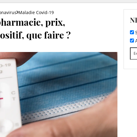
onavirus
Maladie Covid-19
N
pharmacie, prix,
itif, que faire ?
S
A