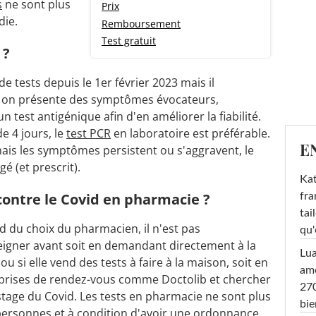
s
ne sont plus
Prix
die.
Remboursement
Test gratuit
 ?
de tests depuis le 1er février 2023 mais il
i on présente des symptômes évocateurs,
 test antigénique afin d'en améliorer la fiabilité.
e 4 jours, le
test PCR
en laboratoire est préférable.
E
 mais les symptômes persistent ou s'aggravent, le
é (et prescrit).
Kat
contre le Covid en pharmacie ?
fra
tai
 du choix du pharmacien, il n'est pas
qu'
eigner avant soit en demandant directement à la
Lu
ou si elle vend des tests à faire à la maison, soit en
amo
 prises de rendez-vous comme Doctolib et chercher
270
stage du Covid. Les tests en pharmacie ne sont plus
bi
ersonnes et à condition d'avoir une ordonnance.