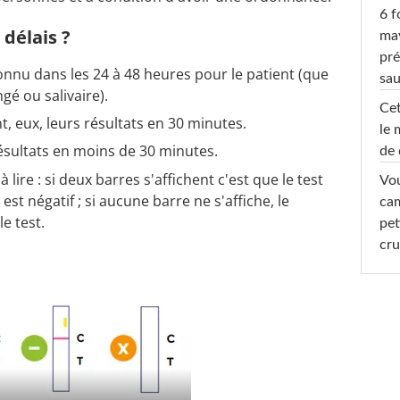
6 f
 délais ?
ma
pré
connu dans les 24 à 48 heures pour le patient (que
sa
é ou salivaire).
Cet
t, eux, leurs résultats en 30 minutes.
le 
résultats en moins de 30 minutes.
de 
à lire : si deux barres s'affichent c'est que le test
Vou
il est négatif ; si aucune barre ne s'affiche, le
cam
le test.
pet
cru