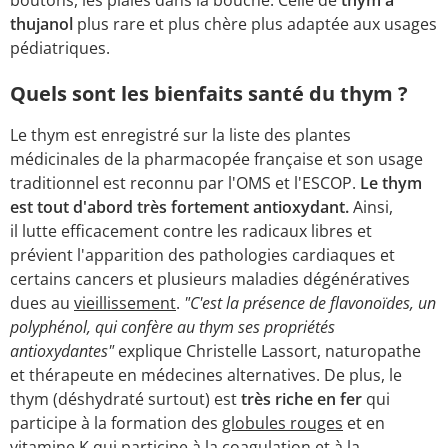
boutons, les plaies dans la bouche. Celle de
thym à
thujanol
plus rare et plus chère plus adaptée aux usages
pédiatriques.
Quels sont les bienfaits santé du thym ?
Le thym est enregistré sur la liste des plantes
médicinales de la pharmacopée française et son usage
traditionnel est reconnu par l'OMS et l'ESCOP.
Le thym
est tout d'abord très fortement antioxydant.
Ainsi,
il lutte efficacement contre les radicaux libres et
prévient l'apparition des pathologies cardiaques et
certains cancers et plusieurs maladies dégénératives
dues au
vieillissement
.
"C'est la présence de flavonoïdes, un
polyphénol, qui confère au thym ses propriétés
antioxydantes"
explique Christelle Lassort, naturopathe
et thérapeute en médecines alternatives. De plus, le
thym (déshydraté surtout) est
très riche en fer
qui
participe à la formation des
globules rouges
et en
vitamine K qui participe à la coagulation et à la