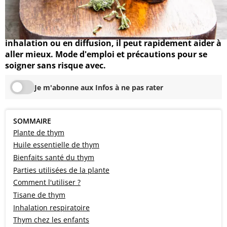
Le thym est une plante à portée de mains qui soigne
de nombreux maux en santé. Rhume, nez bouché,
bronches encombrées, ballonnements... En tisane, en
inhalation ou en diffusion, il peut rapidement aider à
aller mieux. Mode d'emploi et précautions pour se
soigner sans risque avec.
Je m'abonne aux Infos à ne pas rater
SOMMAIRE
Plante de thym
Huile essentielle de thym
Bienfaits santé du thym
Parties utilisées de la plante
Comment l'utiliser ?
Tisane de thym
Inhalation respiratoire
Thym chez les enfants