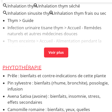
Inhalation thym
Inhalation thym séché
Inhalation sinusite thym
Inhalation thym frais ou sec
Thym
> Guide
Infection urinaire tisane thym
> Accueil - Remèdes
naturels et autres médecines douces
Thym enceinte
> Accueil - Alimentation pendant la
grossesse
Intoxication à l'eau de Javel : symptômes, que faire ?
>
Accueil - Symptômes et questions diverses
PHYTOTHÉRAPIE
Peut-on faire le ménage enceinte ?
> Accueil -
Questions de femme enceinte
Prêle : bienfaits et contre-indications de cette plante
Pin sylvestre : bienfaits (rhume, bronchite), posologie,
infusion
Avena Sativa (avoine) : bienfaits, insomnie, stress,
effets secondaires
Camomille romaine : bienfaits, yeux, quelles