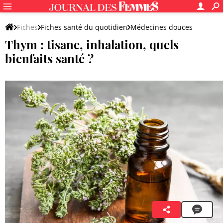
Fiches
Fiches santé du quotidien
Médecines douces
Thym : tisane, inhalation, quels
Phytothérapie
bienfaits santé ?
Jessica Xavier
21 octobre 2021 17:43