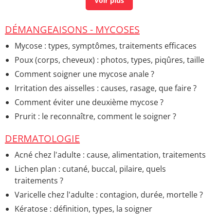
efficaces
> Accueil - MST-IST
Furoncle : photo, cause, contagieux, le percer ou pas ?
DÉMANGEAISONS - MYCOSES
> Accueil - Maladies et infections de la peau
Mycose : types, symptômes, traitements efficaces
Hémorroïdes : interne, externe, photo, causes
>
Poux (corps, cheveux) : photos, types, piqûres, taille
Accueil - Gastro-entérologie
Comment soigner une mycose anale ?
Mycose vaginale (vulvaire) : photo, cause, est-ce
contagieux ?
> Accueil - Questions gynécologiques
Irritation des aisselles : causes, rasage, que faire ?
Gale : photo, premiers signes, comment la traiter ?
>
Comment éviter une deuxième mycose ?
Accueil - Maladies parasitaires
Prurit : le reconnaître, comment le soigner ?
Sang dans les selles : photo, causes, quand
DERMATOLOGIE
s'inquiéter ?
> Accueil - Symptômes et questions
diverses
Acné chez l'adulte : cause, alimentation, traitements
Bouche à bouche : comment faire ?
> Accueil -
Lichen plan : cutané, buccal, pilaire, quels
Symptômes et questions diverses
traitements ?
Varicelle chez l'adulte : contagion, durée, mortelle ?
Kératose : définition, types, la soigner