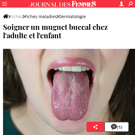
Fiches
Fiches maladies
Dermatologie
Soigner un muguet buccal chez
Démangeaisons - Mycoses
l'adulte et l'enfant
Dr Claire Lewandowski
(1)
17 juillet 2025 01:55