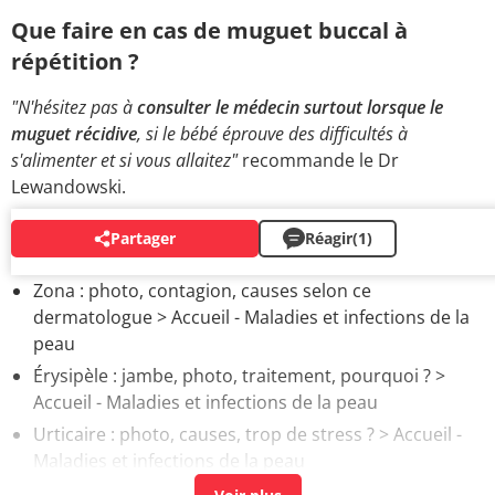
Que faire en cas de muguet buccal à
répétition ?
"N'hésitez pas à
consulter le médecin surtout lorsque le
muguet récidive
, si le bébé éprouve des difficultés à
s'alimenter et si vous allaitez"
recommande le Dr
Lewandowski.
Partager
Réagir
(1)
AUTOUR DU MÊME SUJET
Zona : photo, contagion, causes selon ce
dermatologue
> Accueil - Maladies et infections de la
peau
Érysipèle : jambe, photo, traitement, pourquoi ?
>
Accueil - Maladies et infections de la peau
Urticaire : photo, causes, trop de stress ?
> Accueil -
Maladies et infections de la peau
Condylome : image, symptômes, femme, traitements