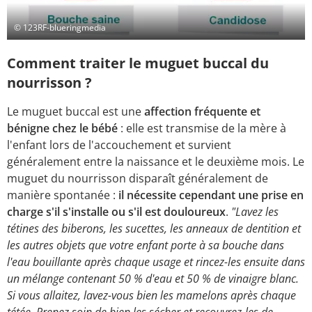
© 123RF-blueringmedia
Comment traiter le muguet buccal du
nourrisson ?
Le muguet buccal est une
affection fréquente et
bénigne chez le bébé
: elle est transmise de la mère à
l'enfant lors de l'accouchement et survient
généralement entre la naissance et le deuxième mois. Le
muguet du nourrisson disparaît généralement de
manière spontanée :
il nécessite cependant une prise en
charge s'il s'installe ou s'il est douloureux
.
"Lavez les
tétines des biberons, les sucettes, les anneaux de dentition et
les autres objets que votre enfant porte à sa bouche dans
l'eau bouillante après chaque usage et rincez-les ensuite dans
un mélange contenant 50 % d'eau et 50 % de vinaigre blanc.
Si vous allaitez, lavez-vous bien les mamelons après chaque
tétée. Prenez soin de bien les sécher et recouvrez-les de