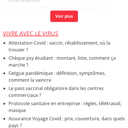
contraceptives
Anticorps anti-TP0 : comment interpréter ses
résultats ?
> Accueil - Analyses de sang
Anticorps anti-HBs : élevés, bas, c'est quoi ?
> Accueil -
Analyses de sang
VIVRE AVEC LE VIRUS
Groupe sanguin carnet de santé
> Accueil - Groupes
Attestation Covid : vaccin, rétablissement, où la
sanguins
trouver ?
Symptômes Covid : en ce moment, fièvre, durée, que
Chèque psy étudiant : montant, liste, comment ça
faire ?
> Accueil - Maladie Covid-19
marche ?
Quels fruits manger pour faire baisser le cholestérol ?
Fatigue pandémique : définition, symptômes,
> Accueil - Alimentation et maladies
comment la vaincre
Boissons anti fatigue : les meilleures, quelle recette
Le pass vaccinal obligatoire dans les centres
maison ?
> Accueil - Bienfaits et méfaits des aliments
commerciaux ?
Anti-inflammatoires sans ordonnance : liste, le
Protocole sanitaire en entreprise : règles, télétravail,
Kétoprofène ?
> Accueil - Types de médicaments
masque
Assurance Voyage Covid : prix, couverture, dans quels
pays ?