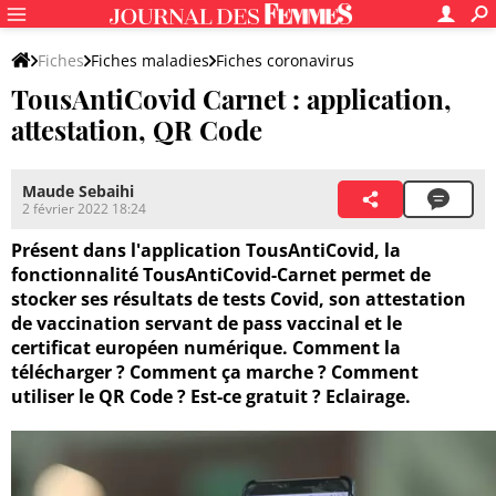
Fiches
Fiches maladies
Fiches coronavirus
TousAntiCovid Carnet : application,
Gestion de l'épidémie
Vivre avec le virus
attestation, QR Code
Maude Sebaihi
2 février 2022 18:24
Présent dans l'application TousAntiCovid, la
fonctionnalité TousAntiCovid-Carnet permet de
stocker ses résultats de tests Covid, son attestation
de vaccination servant de pass vaccinal et le
certificat européen numérique. Comment la
télécharger ? Comment ça marche ? Comment
utiliser le QR Code ? Est-ce gratuit ? Eclairage.