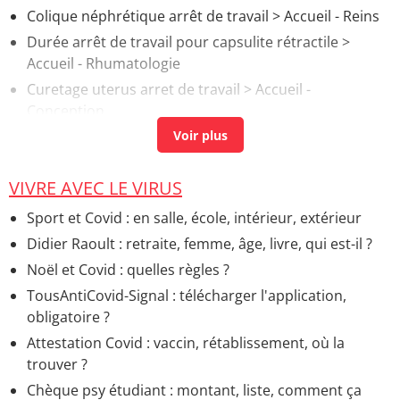
Colique néphrétique arrêt de travail
> Accueil - Reins
Durée arrêt de travail pour capsulite rétractile
>
Accueil - Rhumatologie
Curetage uterus arret de travail
> Accueil -
Conception
Faux travail qui ne s'arrete pas
> Accueil - Avant
l'accouchement
Arret de travail grippe
> Accueil - Droits et démarches
VIVRE AVEC LE VIRUS
Arrêt alcool ventre dégonflé combien de temps
>
Sport et Covid : en salle, école, intérieur, extérieur
Guide
Didier Raoult : retraite, femme, âge, livre, qui est-il ?
Que faire si on a le Covid ? Peut-on travailler ?
>
Noël et Covid : quelles règles ?
Accueil - Vivre avec le virus
TousAntiCovid-Signal : télécharger l'application,
Durée travail accouchement
> Accueil - Jour de
obligatoire ?
l'accouchement
Attestation Covid : vaccin, rétablissement, où la
Visage photo avant après arrêt tabac
> Accueil - Tabac
trouver ?
Chèque psy étudiant : montant, liste, comment ça