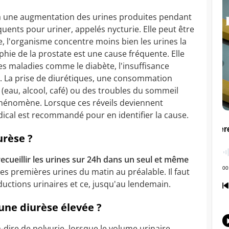
à une augmentation des urines produites pendant
quents pour uriner, appelés nycturie. Elle peut être
ge, l'organisme concentre moins bien les urines la
hie de la prostate est une cause fréquente. Elle
es maladies comme le diabète, l'insuffisance
. La prise de diurétiques, une consommation
(eau, alcool, café) ou des troubles du sommeil
hénomène. Lorsque ces réveils deviennent
ical est recommandé pour en identifier la cause.
rèse ?
 recueillir les urines sur 24h dans un seul et même
 des premières urines du matin au préalable. Il faut
ductions urinaires et ce, jusqu'au lendemain.
'une diurèse élevée ?
à-dire de polyurie, lorsque le volume urinaire