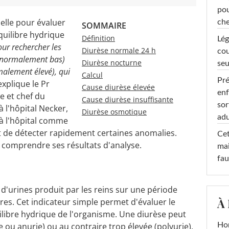
pou
elle pour évaluer
che
SOMMAIRE
quilibre hydrique
Définition
Lég
our rechercher les
Diurèse normale 24 h
cou
 anormalement bas)
Diurèse nocturne
seu
malement élevé), qui
Calcul
Pré
 explique le Pr
Cause diurèse élevée
enf
 et chef du
Cause diurèse insuffisante
sor
à l'hôpital Necker,
Diurèse osmotique
adu
à l'hôpital comme
et de détecter rapidement certaines anomalies.
Cet
r comprendre ses résultats d'analyse.
mai
fau
'urines produit par les reins sur une période
À
es. Cet indicateur simple permet d'évaluer le
ilibre hydrique de l'organisme. Une diurèse peut
e
ou anurie) ou au contraire trop élevée (polyurie),
Ho