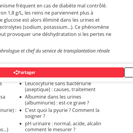
nisme fréquent en cas de diabète mal contrôlé.
n 1,8 g/L, les reins ne parviennent plus à
Le glucose est alors éliminé dans les urines et
 électrolytes (sodium, potassium…). Ce phénomène
eut provoquer une déshydratation si les pertes ne
hrologue et chef du service de transplantation rénale
Partager
SELLES
s
Leucocyturie sans bactériurie
(aseptique) : causes, traitement
 sa
Albumine dans les urines
(albuminurie) : est-ce grave ?
nurie) :
C'est quoi la pyurie ? Comment la
soigner ?
pH urinaire : normal, acide, alcalin
...)
comment le mesurer ?