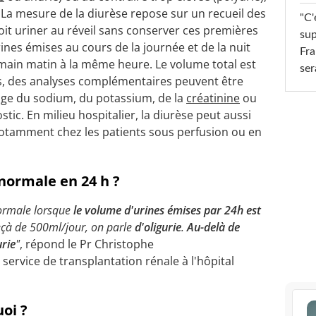
. La mesure de la diurèse repose sur un recueil des
"C'
oit uriner au réveil sans conserver ces premières
sup
urines émises au cours de la journée et de la nuit
Fra
main matin à la même heure. Le volume total est
ser
s, des analyses complémentaires peuvent être
sage du sodium, du potassium, de la
créatinine
ou
ostic. En milieu hospitalier, la diurèse peut aussi
notamment chez les patients sous perfusion ou en
normale en 24 h ?
ormale lorsque
le volume d'urines émises par 24h est
eçà de 500ml/jour, on parle
d'oligurie
.
Au-delà de
urie
"
, répond le Pr Christophe
service de transplantation rénale à l'hôpital
oi ?