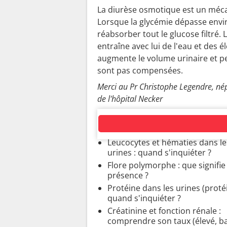
La diurèse osmotique est un méca
Lorsque la glycémie dépasse enviro
réabsorber tout le glucose filtré. 
entraîne avec lui de l'eau et des
augmente le volume urinaire et p
sont pas compensées.
Merci au Pr Christophe Legendre, nép
de l'hôpital Necker
ANALYSES D'URINES ET DE 
Leucocytes et hématies dans le
urines : quand s'inquiéter ?
Flore polymorphe : que signifie
présence ?
Protéine dans les urines (protéi
quand s'inquiéter ?
Créatinine et fonction rénale :
comprendre son taux (élevé, bas