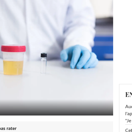
E
Au
l'a
"Je
as rater
Cet