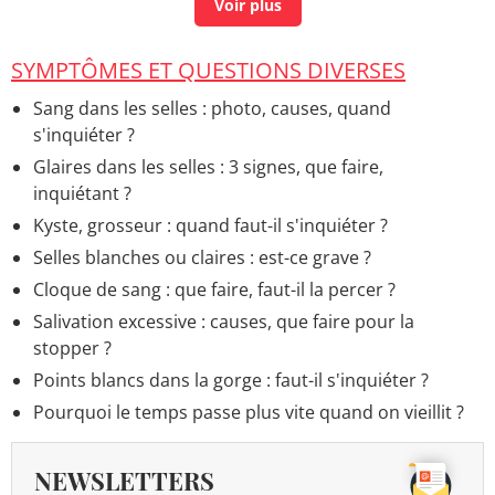
Symptome grossesse bouffée de chaleur
> Accueil -
Maux de la grossesse
SYMPTÔMES ET QUESTIONS DIVERSES
Symptômes Covid : en ce moment, fièvre, durée, que
faire ?
> Accueil - Maladie Covid-19
Sang dans les selles : photo, causes, quand
Boutons de chaleur photos
> Accueil - Santé du bébé
s'inquiéter ?
et de l'enfant
Glaires dans les selles : 3 signes, que faire,
inquiétant ?
Kyste, grosseur : quand faut-il s'inquiéter ?
Selles blanches ou claires : est-ce grave ?
Cloque de sang : que faire, faut-il la percer ?
Salivation excessive : causes, que faire pour la
stopper ?
Points blancs dans la gorge : faut-il s'inquiéter ?
Pourquoi le temps passe plus vite quand on vieillit ?
NEWSLETTERS