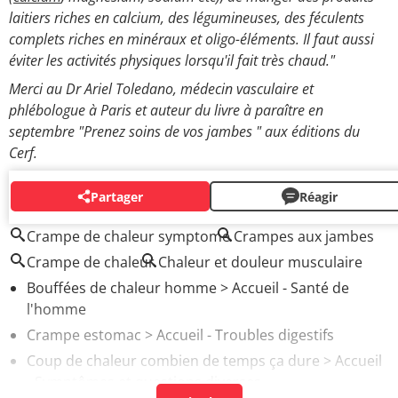
laitiers riches en calcium, des légumineuses, des féculents
complets riches en minéraux et oligo-éléments. Il faut aussi
éviter les activités physiques lorsqu'il fait très chaud."
Merci au Dr Ariel Toledano, médecin vasculaire et
phlébologue à Paris et auteur du livre à paraître en
septembre "Prenez soins de vos jambes " aux éditions du
Cerf.
Partager
Réagir
AUTOUR DU MÊME SUJET
Crampe de chaleur symptome
Crampes aux jambes
Crampe de chaleur
Chaleur et douleur musculaire
Bouffées de chaleur homme
> Accueil - Santé de
l'homme
Crampe estomac
> Accueil - Troubles digestifs
Coup de chaleur combien de temps ça dure
> Accueil
- Symptômes et questions diverses