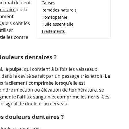
'un mal de dent
Causes
entaire
ou la
Remèdes naturels
mment
Homéopathie
Quels sont les
Huile essentielle
iliser
Traitements
tielles
contre
 douleurs dentaires ?
l,
la pulpe
, qui contient à la fois les vaisseaux
 dans la cavité se fait par un passage très étroit.
La
ès facilement comprimée lorsqu'elle est
moindre infection ou élévation de température, se
gmente l'afflux sanguin et comprime les nerfs
. Ces
n signal de douleur au cerveau.
es douleurs dentaires ?
douleurs dentaires.