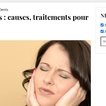
Dents
N
 : causes, traitements pour
S
A