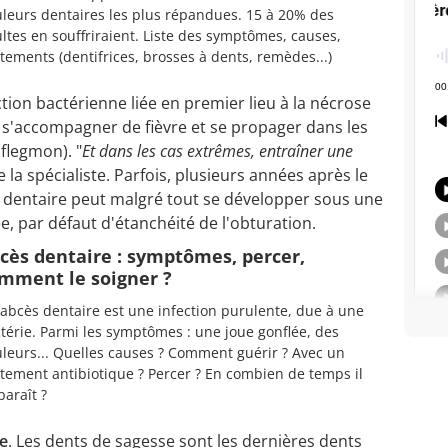
leurs dentaires les plus répandues. 15 à 20% des
ltes en souffriraient. Liste des symptômes, causes,
itements (dentifrices, brosses à dents, remèdes...)
tion bactérienne liée en premier lieu à la nécrose
t s'accompagner de fièvre et se propager dans les
 flegmon). "
Et dans les cas extrêmes, entraîner une
te la spécialiste. Parfois, plusieurs années après le
s dentaire peut malgré tout se développer sous une
, par défaut d'étanchéité de l'obturation.
cès dentaire : symptômes, percer,
mment le soigner ?
abcès dentaire est une infection purulente, due à une
térie. Parmi les symptômes : une joue gonflée, des
leurs... Quelles causes ? Comment guérir ? Avec un
itement antibiotique ? Percer ? En combien de temps il
paraît ?
e
. Les dents de sagesse sont les dernières dents