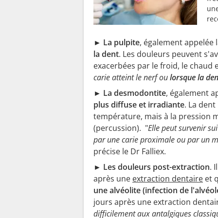
une
rec
► La pulpite
, également appelée l
la dent
. Les douleurs peuvent s'avé
exacerbées par le froid, le chaud e
carie atteint le nerf ou
lorsque la de
► La desmodontite
, également a
plus diffuse et irradiante
. La den
température, mais à la pression
(percussion). "
Elle peut survenir s
par une carie proximale ou par un m
précise le Dr Falliex.
► Les douleurs post-extraction
. 
après une
extraction dentaire
et q
une alvéolite (infection de l'alvéo
jours après une extraction dentair
difficilement aux antalgiques classiq