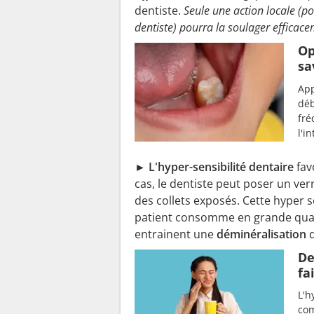
dentiste.
Seule une action locale (po
dentiste) pourra la soulager efficac
Op
sa
App
déb
fré
l'i
► L'hyper-sensibilité dentaire
fav
cas, le dentiste peut poser un ver
des collets exposés. Cette hyper s
patient consomme en grande qua
entrainent une
déminéralisation
De
fa
L'h
com