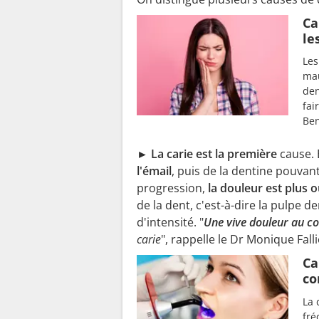
Ca
le
Les
mau
den
fai
Ben
► La carie est la première
cause.
l'émail
, puis de la dentine pouvan
progression,
la douleur est plus 
de la dent, c'est-à-dire la pulpe 
d'intensité. "
Une vive douleur au co
carie
", rappelle le Dr Monique Fall
Ca
co
La 
fré