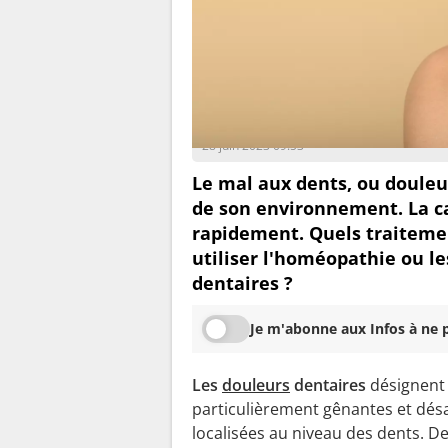
Peggy Cardin-Changizi
28 juin 2023 09:53
Le mal aux dents, ou douleur
de son environnement. La ca
rapidement. Quels traiteme
utiliser l'homéopathie ou le
dentaires ?
Je m'abonne aux Infos à ne p
Les
douleurs
dentaires
désignent 
particulièrement gênantes et dés
localisées au niveau des dents. D