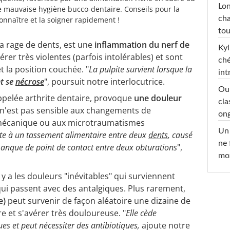
Lon
 mauvaise hygiène bucco-dentaire. Conseils pour la
cha
onnaître et la soigner rapidement !
tou
a rage de dents, est une
inflammation du nerf de
Kyl
rer très violentes (parfois intolérables) et sont
ché
t la position couchée. "
La pulpite survient lorsque la
int
nt se
nécrose
", poursuit notre interlocutrice.
Oub
ppelée arthrite dentaire, provoque
une douleur
cla
t n'est pas sensible aux changements de
ong
 mécanique ou aux microtraumatismes
Un 
uite à un tassement alimentaire entre deux
dents
, causé
ne 
anque de point de contact entre deux obturations
",
moz
Il y a les douleurs "inévitables" qui surviennent
ui passent avec des antalgiques. Plus rarement,
le)
peut survenir de façon aléatoire une dizaine de
e et s'avérer très douloureuse. "
Elle cède
ues et peut nécessiter des antibiotiques,
ajoute notre