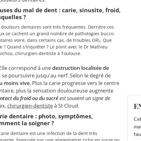
uses du mal de dent : carie, sinusite, froid,
squelles ?
 douleurs dentaires sont très fréquentes. Derrière ces
x se cachent un grand nombre de pathologies bucco-
taires voire, dans certains cas, de troubles ORL. Que
re ? Quand s'inquiéter ? Le point avec le Dr Mathieu
ichou, chirurgien-dentiste à Toulouse.
 Elle correspond à une
destruction localisée de
t se poursuivre jusqu'au nerf. Selon le degré de
ou moins vive.
Plus la carie progresse vers le centre
dentaire, plus la sensation douloureuse augmente
ntact du froid ou du sucré
est souvent un signe de
E
iex,
chirurgien-dentiste
à St Cloud.
rie dentaire : photo, symptômes,
Cet
mment la soigner ?
mai
carie dentaire est une infection de la dent très
fau
quente, favorisée par une alimentation riche en sucre ou