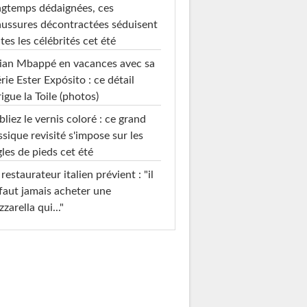
gtemps dédaignées, ces
ussures décontractées séduisent
tes les célébrités cet été
ian Mbappé en vacances avec sa
rie Ester Expósito : ce détail
rigue la Toile (photos)
liez le vernis coloré : ce grand
ssique revisité s'impose sur les
les de pieds cet été
restaurateur italien prévient : "il
faut jamais acheter une
zarella qui..."