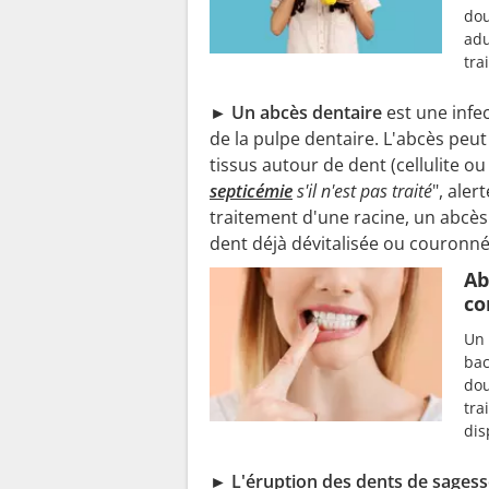
dou
adu
tra
► Un abcès dentaire
est une infec
de la pulpe dentaire. L'abcès peu
tissus autour de dent (cellulite ou
septicémie
s'il n'est pas traité
", aler
traitement d'une racine, un abcè
dent déjà dévitalisée ou couronnée
Ab
co
Un 
bac
dou
tra
dis
► L'éruption des
dents de sagess