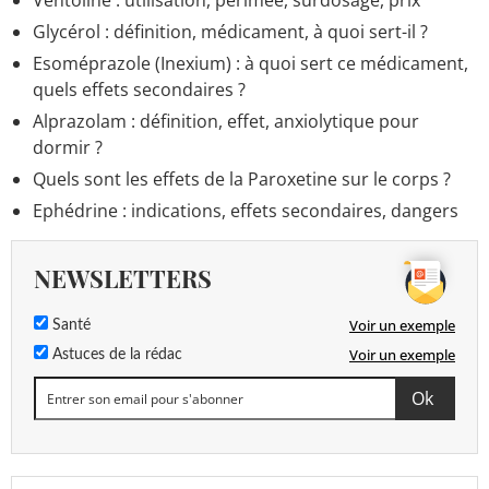
Ventoline : utilisation, périmée, surdosage, prix
Dévitaliser une dent : étapes, prix, durée, ça fait mal ?
Glycérol : définition, médicament, à quoi sert-il ?
> Accueil - Dents
Esoméprazole (Inexium) : à quoi sert ce médicament,
Amoxicilline Arrow : prix, posologie, effets
quels effets secondaires ?
secondaires
> Guide
Alprazolam : définition, effet, anxiolytique pour
Maladie du pénis : les symptômes qui doivent alerter
dormir ?
> Accueil - Santé de l'homme
Quels sont les effets de la Paroxetine sur le corps ?
Ephédrine : indications, effets secondaires, dangers
NEWSLETTERS
Voir un exemple
Santé
Voir un exemple
Astuces de la rédac