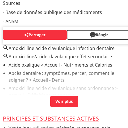
Sources :
- Base de données publique des médicaments
- ANSM
Partager
Réagir
AUTOUR DU MÊME SUJET
Amoxicilline acide clavulanique infection dentaire
Amoxicilline/acide clavulanique effet secondaire
Acide oxalique
> Accueil - Nutriments et Calories
Abcès dentaire : symptômes, percer, comment le
soigner ?
> Accueil - Dents
Amoxicilline acide clavulanique sans ordonnance
>
Accueil - Définitions et conseils
Infection bactérienne : c'est quoi ? Quels symptômes ?
> Accueil - Maladies infectieuses
PRINCIPES ET SUBSTANCES ACTIVES
Amoxicilline Acide Clavulanique Sandoz : prix,
posologie, effets secondaires
> Guide