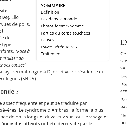
SOMMAIRE
sité
Définition
sive)
. Elle
Cas dans le monde
vues de poils,
Photos femme/homme
et
.
Parties du corps touchées
ée de
Causes
E
e type
Est-ce héréditaire ?
fants. "
Face à
Traitement
Ce 
t réaliser
un
sav
r ses causes
",
cul
Gallay, dermatologue à Dijon et vice-présidente du
Les
rologues (
SNDV
).
règ
monde ?
ave
Pas
e assez fréquente et peut se traduire par
pât
 sévères. Le syndrome d'Ambras, la forme la plus
ence de poils longs et duveteux sur tout le visage et
"Je
'individus atteints ont été décrits de par le
pos