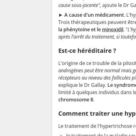
cause sous-jacente",
ajoute le Dr Ga
►
A cause d'un médicament
. L'h
Trois thérapeutiques peuvent êtr
la phénytoïne et le
minoxidil
.
"
L'h
après l'arrêt du traitement, si toutefoi
Est-ce héréditaire ?
L'origine de ce trouble de la pilosi
androgènes peut être normal mais g
récepteurs au niveau des follicules pi
explique le Dr Gallay.
Le syndrome
limité à quelques individus dans 
chromosome 8
.
Comment traiter une hype
Le traitement de l'hypertrichose r
le traitement de la maladie 