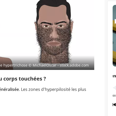
e hypertrichose
© MichaelOscar - stock.adobe.com
du corps touchées ?
énéralisée
. Les zones d'hyperpilosité les plus