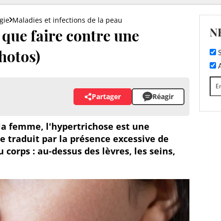
gie
Maladies et infections de la peau
N
: que faire contre une
hotos)
S
A
Partager
Réagir
 femme, l'hypertrichose est une
se traduit par la présence excessive de
u corps : au-dessus des lèvres, les seins,