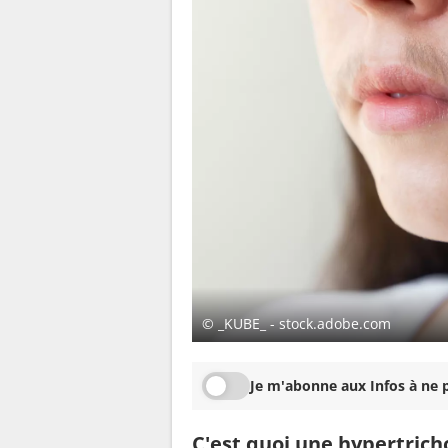
© _KUBE_ - stock.adobe.com
Je m'abonne aux Infos à ne p
C'est quoi une hypertrich