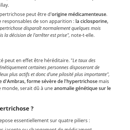
llay.
ypertrichose peut être d
'origine médicamenteuse
.
e responsables de son apparition :
la ciclosporine,
ypertrichose disparaît normalement quelques mois
s la décision de l'arrêter est prise",
note-t-elle.
té peut en effet être héréditaire. "
Le taux des
énétiquement certaines personnes disposeront de
leux plus actifs et donc d'une pilosité plus importante",
 d'Ambras, forme sévère de l'hypertrichose
mais
le monde, serait dû à une
anomalie génétique sur le
rtrichose ?
epose essentiellement sur quatre piliers :
sous-jacente ou changement de médicament