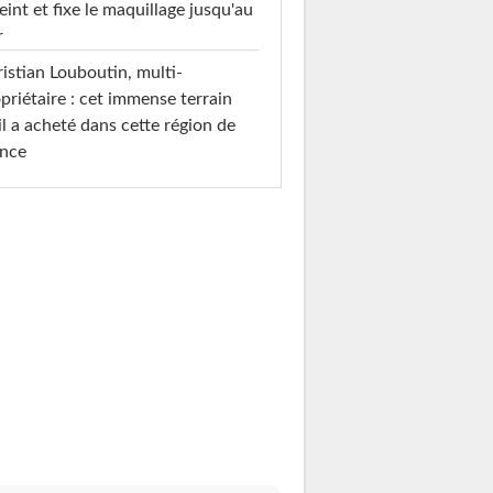
teint et fixe le maquillage jusqu'au
r
istian Louboutin, multi-
priétaire : cet immense terrain
il a acheté dans cette région de
ance