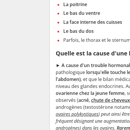
La poitrine
Le bas du ventre
La face interne des cuisses
Le bas du dos
Parfois, le thorax et le sternu
Quelle est la cause d'une
►
A cause d'un trouble hormonal
pathologique
lorsqu'elle touche l
l'abdomen)
, et que le bilan médic
niveau des glandes endocrines. Au
ovarienne chez la jeune femme
, 
observés (
acné,
chute de cheveux
androgènes (testostérone notamme
ovaires polykystiques
) peut ainsi êt
fréquent désignant une augmentation
androgènes) dans les ovaires.
Rareme