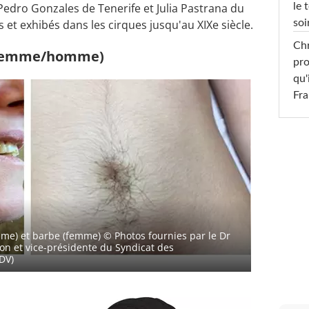
 Pedro Gonzales de Tenerife et Julia Pastrana du
le 
et exhibés dans les cirques jusqu'au XIXe siècle.
soi
Chr
 (femme/homme)
pro
qu'
Fr
mme) et barbe (femme)
© Photos fournies par le Dr
jon et vice-présidente du Syndicat des
DV)