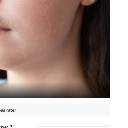
as rater
ose ?