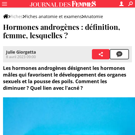
Fiches
Fiches anatomie et examens
Anatomie
Hormones androgènes : définition,
Système endocrinien & hormones
femme, lesquelles ?
Julie Giorgetta
8 avril 2023 09:00
Les hormones androgènes désignent les hormones
mâles qui favorisent le développement des organes
sexuels et la pousse des poils. Comment les
diminuer ? Quel lien avec l'acné ?