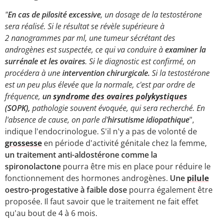
"
En cas de pilosité excessive
, un dosage de la testostérone
sera réalisé. Si le résultat se révèle supérieure à
2 nanogrammes par ml, une tumeur sécrétant des
androgènes est suspectée, ce qui va conduire à
examiner la
surrénale et les ovaires
. Si le diagnostic est confirmé, on
procédera à une
intervention chirurgicale.
Si la testostérone
est un peu plus élevée que la normale, c'est par ordre de
fréquence,
un
syndrome des ovaires polykystiques
(SOPK),
pathologie souvent évoquée, qui sera recherché. En
l'absence de cause, on parle d'
hirsutisme idiopathique
",
indique l'endocrinologue. S'il n'y a pas de volonté de
grossesse
en période d'activité génitale chez la femme,
un traitement anti-aldostérone comme la
spironolactone
pourra être mis en place pour réduire le
fonctionnement des hormones androgènes.
Une
pilule
oestro-progestative à faible dose
pourra également être
proposée. Il faut savoir que le traitement ne fait effet
qu'au bout de 4 à 6 mois.