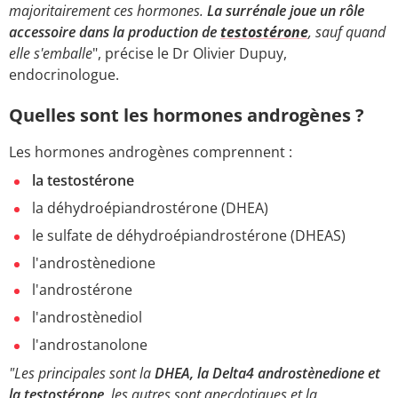
majoritairement ces hormones.
La surrénale joue un rôle
accessoire dans la production de
testostérone
, sauf quand
elle s'emballe
", précise le Dr Olivier Dupuy,
endocrinologue.
Quelles sont les hormones androgènes ?
Les hormones androgènes comprennent :
la testostérone
la déhydroépiandrostérone (DHEA)
le sulfate de déhydroépiandrostérone (DHEAS)
l'androstènedione
l'androstérone
l'androstènediol
l'androstanolone
"Les principales sont la
DHEA, la Delta4 androstènedione et
la testostérone
, les autres sont anecdotiques et la