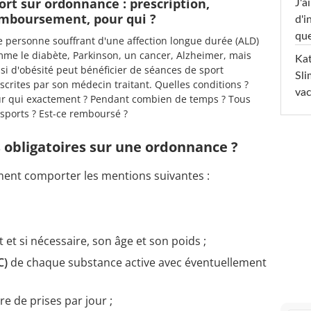
ort sur ordonnance : prescription,
J'a
mboursement, pour qui ?
d'i
que
 personne souffrant d'une affection longue durée (ALD)
me le diabète, Parkinson, un cancer, Alzheimer, mais
Kat
si d'obésité peut bénéficier de séances de sport
Sli
scrites par son médecin traitant. Quelles conditions ?
va
r qui exactement ? Pendant combien de temps ? Tous
 sports ? Est-ce remboursé ?
 obligatoires sur une ordonnance ?
ent comporter les mentions suivantes :
 et si nécessaire, son âge et son poids ;
C)
de chaque substance active avec éventuellement
e de prises par jour ;