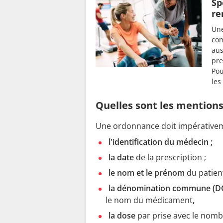
Sp
re
Une
com
aus
pre
Pou
les
Quelles sont les mentions
Une ordonnance doit impérativem
l'identification du médecin ;
la date
de la prescription ;
le nom et le prénom
du patient
la dénomination commune (D
le nom du médicament
,
la dose
par prise avec le nombr