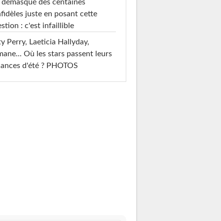
i démasqué des centaines
nfidèles juste en posant cette
stion : c'est infaillible
y Perry, Laeticia Hallyday,
mane... Où les stars passent leurs
cances d'été ? PHOTOS