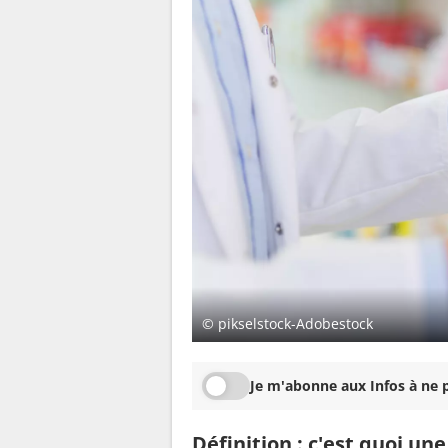
© pikselstock-Adobestock
Je m'abonne aux Infos à ne p
Définition : c'est quoi une