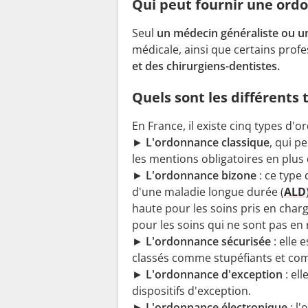
Qui peut fournir une ord
Seul
un médecin généraliste ou un
médicale, ainsi que certains profe
et des chirurgiens-dentistes.
Quels sont les différents
En France, il existe cinq types d'
►
L'ordonnance classique
, qui p
les mentions obligatoires en plus
►
L'ordonnance bizone
: ce type
d'une maladie longue durée (
ALD
haute pour les soins pris en charg
pour les soins qui ne sont pas en
►
L'ordonnance sécurisée
: elle 
classés comme stupéfiants et co
►
L'ordonnance d'exception
: el
dispositifs d'exception.
►
L'ordonnance électronique
: l