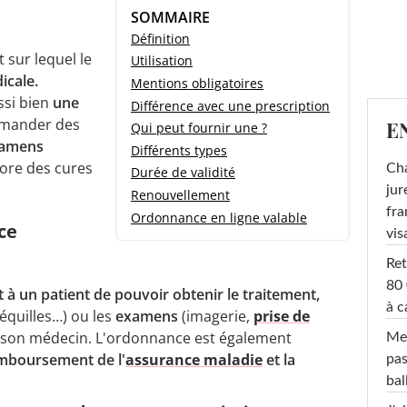
SOMMAIRE
Définition
sur lequel le
Utilisation
icale.
Mentions obligatoires
ssi bien
une
Différence avec une prescription
mander des
E
Qui peut fournir une ?
xamens
Différents types
ore des cures
Cha
Durée de validité
jur
Renouvellement
fra
Ordonnance en ligne valable
ce
vis
Ret
80 
 à un patient de pouvoir obtenir le traitement,
à c
béquilles…) ou les
examens
(imagerie,
prise de
par son médecin. L'ordonnance est également
Mel
mboursement de l'
assurance maladie
et la
pas
ba