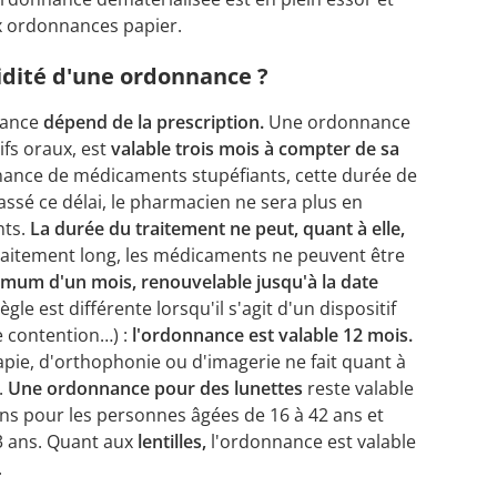
ux ordonnances papier.
lidité d'une ordonnance ?
nance
dépend de la prescription.
Une ordonnance
fs oraux, est
valable trois mois à compter de sa
nce de médicaments stupéfiants, cette durée de
Passé ce délai, le pharmacien ne sera plus en
nts.
La durée du traitement ne peut, quant à elle,
raitement long, les médicaments ne peuvent être
mum d'un mois, renouvelable jusqu'à la date
ègle est différente lorsqu'il s'agit d'un dispositif
e contention…) :
l'ordonnance est valable 12 mois.
apie, d'orthophonie ou d'imagerie ne fait quant à
.
Une ordonnance pour des lunettes
reste valable
ans pour les personnes âgées de 16 à 42 ans et
43 ans. Quant aux
lentilles,
l'ordonnance est valable
.