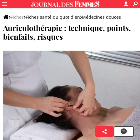
Fiches
Fiches santé du quotidien
Médecines douces
Auriculothérapie : technique, points,
Remèdes naturels et autres médecines douces
bienfaits, risques
Peggy Cardin-Changizi
16 juin 2023 16:43