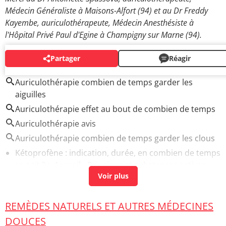
Médecin Généraliste à Maisons-Alfort (94) et au Dr Freddy
Kayembe, auriculothérapeute, Médecin Anesthésiste à
l'Hôpital Privé Paul d'Egine à Champigny sur Marne (94).
Partager
Réagir
AUTOUR DU MÊME SUJET
Auriculothérapie combien de temps garder les
aiguilles
Auriculothérapie effet au bout de combien de temps
Auriculothérapie avis
Auriculothérapie combien de temps garder les clous
Kétoprofène : indication, durée, en combien de temps
ça agit ?
> Accueil - Principes et substances actives
Misoprostol : effets, combien de temps pour agir ?
>
Accueil - Principes et substances actives
REMÈDES NATURELS ET AUTRES MÉDECINES
Bronchite : durée, symptômes, traitement,
contagieuse ?
> Accueil - Pneumologie
DOUCES