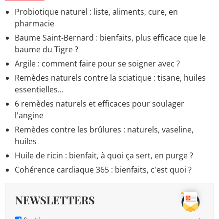
Jeûne intermittent : 16/8, durée, jours, heures,
Probiotique naturel : liste, aliments, cure, en
comment faire ?
> Accueil - Régimes et équilibre
pharmacie
alimentaire
Baume Saint-Bernard : bienfaits, plus efficace que le
Test de grossesse : résultats, quand et comment
baume du Tigre ?
l'utiliser ?
> Accueil - Questions de femme enceinte
Argile : comment faire pour se soigner avec ?
Fosfomycine : indication, famille, sans ordonnance ?
>
Remèdes naturels contre la sciatique : tisane, huiles
Accueil - Principes et substances actives
essentielles...
6 remèdes naturels et efficaces pour soulager
l'angine
Remèdes contre les brûlures : naturels, vaseline,
huiles
Huile de ricin : bienfait, à quoi ça sert, en purge ?
Cohérence cardiaque 365 : bienfaits, c'est quoi ?
NEWSLETTERS