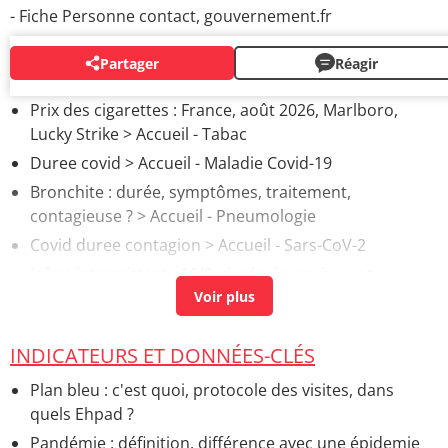
- Fiche Personne contact, gouvernement.fr
Partager
Réagir
AUTOUR DU MÊME SUJET
Prix des cigarettes : France, août 2026, Marlboro,
Lucky Strike
> Accueil - Tabac
Duree covid
> Accueil - Maladie Covid-19
Bronchite : durée, symptômes, traitement,
contagieuse ?
> Accueil - Pneumologie
Covid duree contagion
> Accueil - Sars-CoV-2
Jeûne intermittent : 16/8, durée, jours, heures,
comment faire ?
> Accueil - Régimes et équilibre
alimentaire
FIV : définition, en France, déroulement, quel prix ?
>
INDICATEURS ET DONNÉES-CLÉS
Accueil - Conception
Plan bleu : c'est quoi, protocole des visites, dans
Combien de temps dure un accouchement ?
> Accueil
quels Ehpad ?
- Jour de l'accouchement
Pandémie : définition, différence avec une épidemie