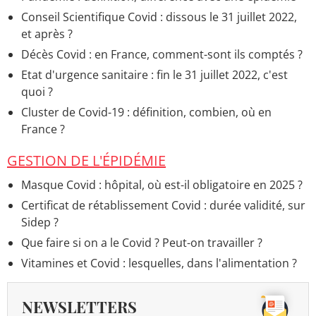
Duree fievre covid
> Accueil - Symptômes covid
Conseil Scientifique Covid : dissous le 31 juillet 2022,
Zopiclone : effets, danger, sur ordonnance sécurisée ?
et après ?
> Accueil - Principes et substances actives
Décès Covid : en France, comment-sont ils comptés ?
Angine : virale, bactérienne, durée, symptômes,
Etat d'urgence sanitaire : fin le 31 juillet 2022, c'est
contagieux ?
> Accueil - ORL
quoi ?
Cluster de Covid-19 : définition, combien, où en
France ?
GESTION DE L'ÉPIDÉMIE
Masque Covid : hôpital, où est-il obligatoire en 2025 ?
Certificat de rétablissement Covid : durée validité, sur
Sidep ?
Que faire si on a le Covid ? Peut-on travailler ?
Vitamines et Covid : lesquelles, dans l'alimentation ?
NEWSLETTERS