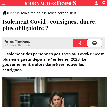
Fiches
Fiches maladies
Fiches coronavirus
Isolement Covid : consignes, durée,
Gestion de l'épidémie
Indicateurs et données-clés
plus obligatoire ?
Anaïs Thiébaux
27 mars 2023 12:45
L'isolement des personnes positives au Covid-19 n'est
plus en vigueur depuis le 1er février 2023. Le
gouvernement a alors donné ses nouvelles
consignes.