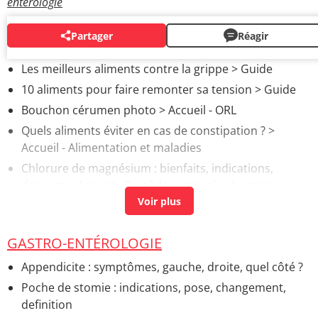
entérologie
Partager
Réagir
AUTOUR DU MÊME SUJET
Les meilleurs aliments contre la grippe
> Guide
10 aliments pour faire remonter sa tension
> Guide
Bouchon cérumen photo
> Accueil - ORL
Quels aliments éviter en cas de constipation ?
>
Accueil - Alimentation et maladies
Chlorure de magnésium : bienfaits, indications,
dangers
> Accueil - Remèdes naturels et autres
médecines douces
Constipation : que faire pour la soulager ?
> Accueil -
Troubles digestifs
GASTRO-ENTÉROLOGIE
Psyllium : constipation, coupe-faim, brun ou blond ?
>
Appendicite : symptômes, gauche, droite, quel côté ?
Accueil - Remèdes naturels et autres médecines
Poche de stomie : indications, pose, changement,
douces
definition
Colite aigue : symptômes, durée, est-ce grave ?
>