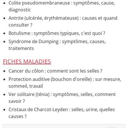
Colite pseudomembraneuse : symptômes, cause,
Accueil - Gastro-entérologie
diagnostic
Que manger quand on a mal au ventre ?
> Guide
Antrite (ulcérée, érythémateuse) : causes et quand
Les 10 aliments à manger en cas de gastro
> Accueil -
consulter ?
Alimentation et maladies
Botulisme : symptômes typiques, c'est quoi ?
Syndrome de Dumping : symptômes, causes,
traitements
FICHES MALADIES
Cancer du côlon : comment sont les selles ?
Protection auditive (bouchon d'oreille) : sur mesure,
sommeil, travail
Ver solitaire (ténia) : symptômes, selles, comment
savoir ?
Cristaux de Charcot-Leyden : selles, urine, quelles
causes ?