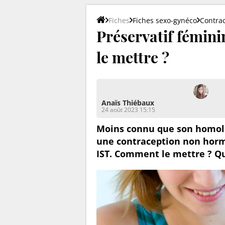
Fiches
Fiches sexo-gynéco
Contra
Préservatif féminin
le mettre ?
Anaïs Thiébaux
24 août 2023 15:15
Moins connu que son homolo
une contraception non horm
IST. Comment le mettre ? Qu