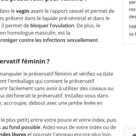
par
res
 dans le
vagin
avant le rapport sexuel et permet de
des
s présent dans le liquide pré-séminal et dans le
, il permet de
bloquer l'ovulation
. De plus, le
Hél
son homologue masculin, est la
sa 
rotéger contre les infections sexuellement
rvatif féminin ?
nipuler le préservatif féminin et vérifiez sa date
t l'emballage qui contient le préservatif
ir facilement sans avoir à utiliser des ciseaux ou
ui déchirerait le préservatif. Installez-vous dans
e, accroupie, debout avec une jambe levée en
le plus petit) entre votre pouce et votre index, puis
s
au fond possible
. Aidez-vous de votre index ou de
ndes lèvres
et pousser l'anneau encore plus loin.