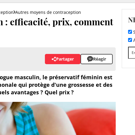
ception
Autres moyens de contraception
N
 : efficacité, prix, comment
S
A
Partager
Réagir
gue masculin, le préservatif féminin est
onale qui protège d'une grossesse et des
els avantages ? Quel prix ?