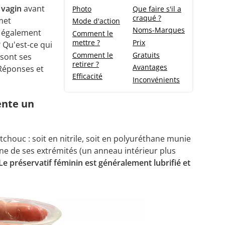
 vagin
avant
Photo
Que faire s'il a
craqué ?
met
Mode d'action
Noms-Marques
e également
Comment le
mettre ?
Prix
 Qu'est-ce qui
Comment le
Gratuits
 sont ses
retirer ?
Avantages
 Réponses et
Efficacité
Inconvénients
ente un
utchouc : soit en nitrile, soit en polyuréthane munie
e de ses extrémités (un anneau intérieur plus
Le préservatif féminin est généralement lubrifié et