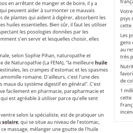
franç
pos en arrêtant de manger et de boire, il y a
qui peuvent aider à surmonter ce mauvais
Votre
 de plantes qui aident à digérer, absorbent les
psys 
s huiles essentielles. Bien sûr, il faut les utiliser
cette
spectant les posologies données par les
Les p
mment s'en servir et lesquelles choisir, elles
gens 
au re
tinale, selon Sophie Pihan, naturopathe et
très 
e de Naturopathie (La FENA), "la meilleure
huile
Nutrit
estinales, les crampes d'estomac et les spasmes
favor
 camomille romaine. D'ailleurs, c'est l'une des
de co
es maux du système digestif en général". C'est
1 mil
ouve facilement en pharmacie, parapharmacie et
cette
qui est agréable à utiliser parce qu'elle sent
Franç
incen
ventre selon la spécialiste, est de pratiquer un
 solaire
, qui se situe au niveau de l'estomac,
r ce massage, mélanger une goutte de l'huile