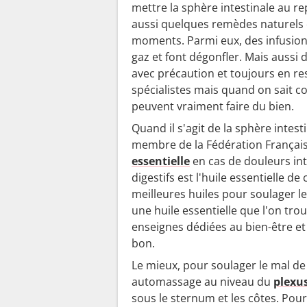
mettre la sphère intestinale au re
t
aussi quelques remèdes naturels 
r
moments. Parmi eux, des infusions
e
gaz et font dégonfler. Mais aussi de
-
avec précaution et toujours en re
e
spécialistes mais quand on sait co
l
peuvent vraiment faire du bien.
l
Quand il s'agit de la sphère intes
e
membre de la Fédération Français
s
essentielle
en cas de douleurs int
e
digestifs est l'huile essentielle de
n
meilleures huiles pour soulager l
t
une huile essentielle que l'on tr
s
enseignes dédiées au bien-être et 
i
bon.
b
Le mieux, pour soulager le mal de 
o
automassage au niveau du
plexus
n
sous le sternum et les côtes. Pou