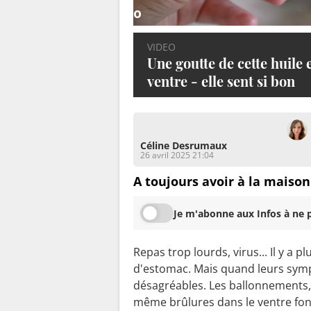
o
u
VIDEO
l
Une goutte de cette huile 
a
ventre - elle sent si bon
g
e
r
l
Céline Desrumaux
26 avril 2025 21:04
e
m
A toujours avoir à la maison
a
l
Je m'abonne aux Infos à ne p
d
e
Repas trop lourds, virus... Il y a 
v
d'estomac. Mais quand leurs symp
e
désagréables. Les ballonnements, 
n
même brûlures dans le ventre font 