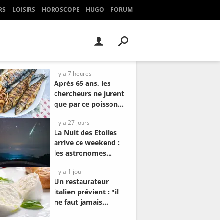
RS
LOISIRS
HOROSCOPE
HUGO
FORUM
Il y a 7 heures
Après 65 ans, les
chercheurs ne jurent
que par ce poisson
pas cher pour gagner
Il y a 27 jours
2 ans de vie et
La Nuit des Etoiles
protéger la mémoire
arrive ce weekend :
les astronomes
annoncent la nuit la
Il y a 1 jour
plus exceptionnelle
Un restaurateur
depuis 10 ans
italien prévient : "il
ne faut jamais
acheter une