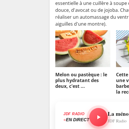
"
essentielle à une cuillère à soup
douce, d'avocat ou de jojoba. Cha
réaliser un automassage du ventre
aiguilles d'une montre).
Melon ou pastèque : le
Cette
plus hydratant des
une v
deux, c'est ...
barbe
la re
La méno
JDF RADIO
EN DIRECT
JDF Radio