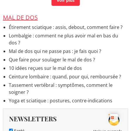
médecines douces
Sciatique a gauche et a droite
[résolu] >
Forum
Rhumatologie
MAL DE DOS
Sciatique jambe gauche aides moi svp
>
Forum Mal de
Étirement sciatique : assis, debout, comment faire ?
dos
Lombalgie : comment ne plus avoir mal en bas du
Sciatique jambe gauche
>
Forum Rhumatologie
dos ?
Mal de dos qui ne passe pas : je fais quoi ?
Que faire pour soulager le mal de dos ?
10 idées reçues sur le mal de dos
Ceinture lombaire : quand, pour qui, remboursée ?
Tassement vertébral : symptômes, comment le
soigner ?
Yoga et sciatique : postures, contre-indications
NEWSLETTERS