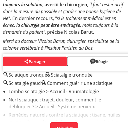
toujours la solution
, avertit le chirurgien
,
il faut rester actif
dans la mesure du possible et garder une bonne hygiène de
vie
". En dernier recours, "
si le traitement médical est en
échec,
la chirurgie peut être envisagée
, mais toujours à la
demande du patient"
, précise Nicolas Barut.
Merci au docteur Nicolas Barut, chirurgien spécialiste de la
colonne vertébrale à l'Institut Parisien du Dos.
Partager
Réagir
AUTOUR DU MÊME SUJET
Sciatique tronquée
Sciatalgie tronquée
Sciatalgie gauche
Comment guérir une sciatique
Lombo sciatalgie
> Accueil - Rhumatologie
Nerf sciatique : trajet, douleur, comment le
débloquer ?
> Accueil - Système nerveux
Remèdes naturels contre la sciatique : tisane, huiles
essentielles...
> Accueil - Remèdes naturels et autres