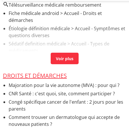
Télésurveillance médicale remboursement
Fiche médicale android
> Accueil - Droits et
démarches
Étiologie définition médicale
> Accueil - Symptômes et
questions diverses
Sédatif definition médicale
> Accueil - Types de
médicaments
Antifongique définition médicale
> Accueil - Types de
médicaments
Éthique médicale
> Accueil - Droits et démarches
DROITS ET DÉMARCHES
Anamnese medicale
> Accueil - Symptômes et
Majoration pour la vie autonome (MVA) : pour qui ?
questions diverses
CNR Santé : c'est quoi, site, comment participer ?
Congé spécifique cancer de l'enfant : 2 jours pour les
parents
Comment trouver un dermatologue qui accepte de
nouveaux patients ?