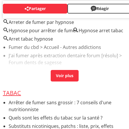
Partager
Réagir
AUTOUR DU MÊME SUJET
Arreter de fumer par hypnose
Hypnose pour arrêter de fumer
Hypnose arret tabac
Arret tabac hypnose
Fumer du cbd
> Accueil - Autres addictions
J'ai fumer après extraction dentaire forum
[résolu] >
Forum dents de sagesse
Acupuncture pour arrêter de fumer prix
> Accueil -
Acupuncture
Technique hypnose
> Accueil - Remèdes naturels et
TABAC
autres médecines douces
Peut on arrêter la pilule du jour au lendemain
> Guide
Arrêter de fumer sans grossir : 7 conseils d'une
nutritionniste
J'ai pris 10 kilos en arrêtant de fumer forum
>
Forum
Maigrir
Quels sont les effets du tabac sur la santé ?
Substituts nicotiniques, patchs : liste, prix, effets