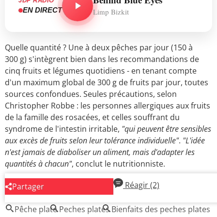
JDF RADIO
EN DIRECT
Limp Bizkit
Quelle quantité ? Une à deux pêches par jour (150 à
300 g) s'intègrent bien dans les recommandations de
cinq fruits et légumes quotidiens - en tenant compte
d'un maximum global de 300 g de fruits par jour, toutes
sources confondues. Seules précautions, selon
Christopher Robbe : les personnes allergiques aux fruits
de la famille des rosacées, et celles souffrant du
syndrome de l'intestin irritable,
"qui peuvent être sensibles
aux excès de fruits selon leur tolérance individuelle"
.
"L'idée
n'est jamais de diaboliser un aliment, mais d'adapter les
quantités à chacun"
, conclut le nutritionniste.
Réagir
(2)
Partager
AUTOUR DU MÊME SUJET
Pêche plate
Peches plates
Bienfaits des peches plates