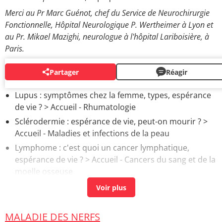
Merci au Pr Marc Guénot, chef du Service de Neurochirurgie
Fonctionnelle, Hôpital Neurologique P. Wertheimer à Lyon et
au Pr. Mikael Mazighi, neurologue à l'hôpital Lariboisière, à
Paris.
Partager
Réagir
AUTOUR DU MÊME SUJET
Lupus : symptômes chez la femme, types, espérance
de vie ?
> Accueil - Rhumatologie
Sclérodermie : espérance de vie, peut-on mourir ?
>
Accueil - Maladies et infections de la peau
Lymphome : c'est quoi un cancer lymphatique,
espérance de vie ?
> Accueil - Cancers du sang et de la
moelle osseuse
Neurofibromatose : espérance de vie, type 1, 2,
symptômes
> Accueil - Maladies génétiques
Maladie de Charcot : premiers symptômes, espérance
MALADIE DES NERFS