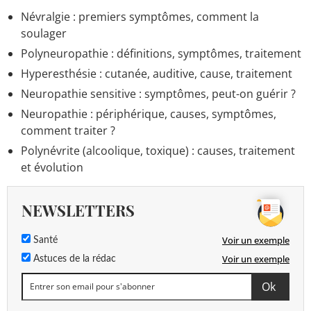
de vie, c'est quoi ?
> Accueil - Maladie du cerveau et de
Névralgie : premiers symptômes, comment la
la moelle épinière
soulager
Maladie à corps de Lewy : symptômes, quelle
Polyneuropathie : définitions, symptômes, traitement
espérance de vie ?
> Accueil - Maladie du cerveau et
de la moelle épinière
Hyperesthésie : cutanée, auditive, cause, traitement
Fibrose hépatique : traitement, stade, réversible ou
Neuropathie sensitive : symptômes, peut-on guérir ?
pas ?
> Accueil - Maladies du foie
Neuropathie : périphérique, causes, symptômes,
Emphysème pulmonaire : symptômes, quelle
comment traiter ?
espérance de vie ?
> Accueil - Pneumologie
Polynévrite (alcoolique, toxique) : causes, traitement
Cancer des os : symptômes, douleur, quelle
et évolution
espérance de vie ?
> Accueil - Cancer
Myasthénie : cause, guérison, espérance de vie
>
NEWSLETTERS
Accueil - Maladie du cerveau et de la moelle épinière
Voir un exemple
Santé
Voir un exemple
Astuces de la rédac