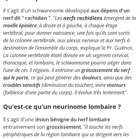
Il s'agit d'un schwannome développé
aux dépens d'un
nerf dit " rachidien ".
"
Les
nerfs rachidiens
émergent de la
moelle épinière
, à droite et à gauche, à chaque étage
vertébral, pour donner naissance, une fois qu'ils sont sortis
de la colonne vertébrale, aux plexus nerveux et aux nerfs à
destination de l'ensemble du corps
, explique le Pr. Guénot.
La colonne vertébrale étant divisée en un segment cervical,
thoracique, et lombaire, le schwannome pourra siéger dans
l'une de ces 3 régions. Il entraine un
grossissement du nerf
qui le porte
, ce qui peut générer des
douleurs
, ainsi que des
troubles sensitifs
(diminution du toucher), voire
moteurs
(faiblesse d'une partie du corps). Il évolue très lentemen
t".
Qu'est-ce qu'un neurinome lombaire ?
Il s'agit d'une l
ésion bénigne du nerf lombaire
entrainement son
grossissement
. "
Il touche les nerfs
périphériques de la région lombaire qui se dirigent vers les