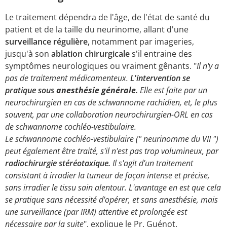
Le traitement dépendra de l'âge, de l'état de santé du
patient et de la taille du neurinome, allant d'une
surveillance régulière,
notamment par imageries,
jusqu'à son
ablation chirurgicale
s'il entraine des
symptômes neurologiques ou vraiment gênants. "
Il n'y a
pas de traitement médicamenteux.
L'intervention se
pratique sous
anesthésie générale
.
Elle est faite par un
neurochirurgien en cas de schwannome rachidien, et, le plus
souvent, par une collaboration neurochirurgien-ORL en cas
de schwannome cochléo-vestibulaire.
Le schwannome cochléo-vestibulaire (" neurinomme du VII ")
peut également être traité, s'il n'est pas trop volumineux, par
radiochirurgie stéréotaxique.
Il s'agit d'un traitement
consistant à irradier la tumeur de façon intense et précise,
sans irradier le tissu sain alentour. L'avantage en est que cela
se pratique sans nécessité d'opérer, et sans anesthésie, mais
une surveillance (par IRM) attentive et prolongée est
nécessaire par la suite
", explique le Pr. Guénot.