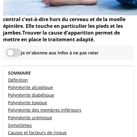
La polynévrite est une atteinte des nerfs
périphériques, situés hors du système nerveux
central c'est-à-dire hors du cerveau et de la moelle
épinière. Elle touche en particulier les pieds et les
jambes.Trouver la cause d'apparition permet de
mettre en place le traitement adapté.
Je m'abonne aux Infos à ne pas rater
SOMMAIRE
Définition
Polynévrite alcoolique
Polynévrite diabétique
Polynévrite toxique
Polynévrite des membres inférieurs
Polynévrite urémique
Symptômes
Causes et facteurs de risque