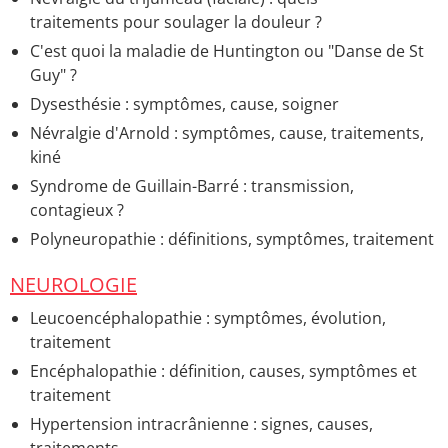
Taux de gamma gt d'un alcoolique
> Accueil - Analyses
traitements pour soulager la douleur ?
de sang
C'est quoi la maladie de Huntington ou "Danse de St
Syndrome alcoolique
> Accueil - Santé du bébé et de
Guy" ?
l'enfant
Dysesthésie : symptômes, cause, soigner
Hépatite alcoolique
> Accueil - Maladies du foie
Névralgie d'Arnold : symptômes, cause, traitements,
kiné
Syndrome de Guillain-Barré : transmission,
contagieux ?
Polyneuropathie : définitions, symptômes, traitement
NEUROLOGIE
Leucoencéphalopathie : symptômes, évolution,
traitement
Encéphalopathie : définition, causes, symptômes et
traitement
Hypertension intracrânienne : signes, causes,