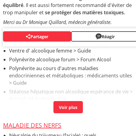
équilibré
. Il est aussi fortement recommandé d'éviter de
trop manipuler et
se protéger des matières toxiques.
Merci au Dr Monique Quillard, médecin généraliste.
Partager
Réagir
AUTOUR DU MÊME SUJET
Ventre d' alcoolique femme
> Guide
Polynévrite alcoolique forum
>
Forum Alcool
Polynévrite au cours d'autres maladies
endocriniennes et métaboliques : médicaments utiles
> Guide
Stéatose hépatique non alcoolique espérance de vie
>
Accueil - Maladies du foie
Douleurs neuropathiques aux pieds (alcoolisme)
>
Forum Maladies neurologiques
Alcoolique
> Accueil - Alcool
MALADIE DES NERFS
Polynévrite alcoolique
>
Forum Alcool
Névralgie du trijumeau (faciale) : quels