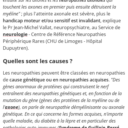
touchent les axones en premier puis ensuite détruisent la
myéline"
; plus l'atteinte axonale est sévère, plus le
handicap moteur et/ou sensitif est invalidant
, explique
le Pr Jean-Michel Vallat, neuropsychiatre, au Service de
neurologie
- Centre de Référence Neuropathies
Périphérique Rares (CHU de Limoges - Hôpital
Dupuytren).
Quelles sont les causes ?
Les neuropathies peuvent être classées en neuropathies
de
cause génétique ou en neuropathies acquises
.
"Des
gènes anormaux de protéines qui construisent le nerf
entraînent des neuropathies génétiques et, en fonction de la
mutation du gène (gènes des protéines de la myéline ou de
l'
axone
), on parle de neuropathie démyélinisante ou axonale
génétique. En ce qui concerne les formes acquises, n'importe
quelle maladie, du diabète à la lèpre et en particulier des
pathologies auto-immunes (
Syndrome de Guillain-Barré