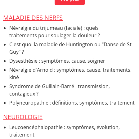
Douleur
9 traitements sans ordonnance pour une mycose
MALADIE DES NERFS
vulvaire
> Accueil - Définitions et conseils
Névralgie du trijumeau (faciale) : quels
Membres supérieurs (bras) : définition, schéma
>
traitements pour soulager la douleur ?
Guide
C'est quoi la maladie de Huntington ou "Danse de St
Herpès : quels traitements pour en guérir
Guy" ?
définitivement ?
> Accueil - Maladies et infections de la
Dysesthésie : symptômes, cause, soigner
peau
Névralgie d'Arnold : symptômes, cause, traitements,
Econazole : indications, mycose, sans ordonnance
>
kiné
Accueil - Principes et substances actives
Syndrome de Guillain-Barré : transmission,
Verrue plantaire : photo, morte, noire, comment
contagieux ?
l'enlever ?
> Accueil - Podologie
Polyneuropathie : définitions, symptômes, traitement
NEUROLOGIE
Leucoencéphalopathie : symptômes, évolution,
traitement