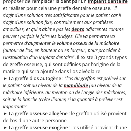
proposer de
remplacer la dent par un
implant dentaire
et réaliser pour cela une greffe dentaire osseuse. "
Il
s'agit d'une solution très satisfaisante pour le patient car il
s'agit d'une solution fixe, contrairement aux prothèses
amovibles, et qui n'abîme pas les
dents
adjacentes comme
peuvent parfois le faire les bridges. Elle va permettre va
permettre
d'augmenter le volume osseux de la mâchoire
(autour de l'os, en hauteur ou en largeur) pour procéder à
l'installation d'un implant dentaire
". Il existe 3 grands types
de greffe osseuse, qui sont définies par l'origine de la
matière qui sera ajoutée dans l'os alvéolaire :
► La
greffe d'os autogène
:
"l'os du greffon est prélevé sur
le patient soit au niveau de la
mandibule
(au niveau de la
mâchoire inférieure, du menton ou de l'angle des mâchoires)
soit de la hanche (crête iliaque) si la quantité à prélever est
importante
".
► La
greffe osseuse allogène
: le greffon utilisé provient
de l'os d'une autre personne.
► La
greffe osseuse exogène
: l'os utilisé provient d'une