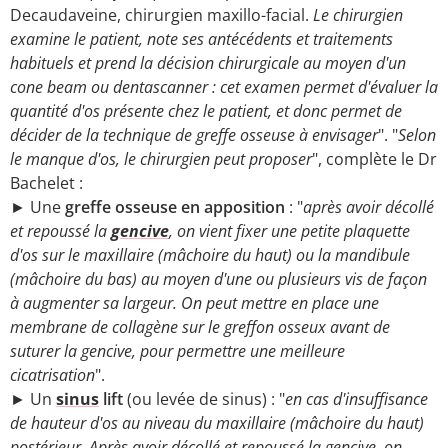
Decaudaveine, chirurgien maxillo-facial.
Le chirurgien
examine le patient, note ses antécédents et traitements
habituels et prend la décision chirurgicale au moyen d'un
cone beam ou dentascanner : cet examen permet d'évaluer la
quantité d'os présente chez le patient, et donc permet de
décider de la technique de greffe osseuse à envisager
". "
Selon
le manque d'os, le chirurgien peut proposer
", complète le Dr
Bachelet :
► Une
greffe osseuse en apposition
: "
après avoir décollé
et repoussé la
gencive
, on vient fixer une petite plaquette
d'os sur le maxillaire (mâchoire du haut) ou la mandibule
(mâchoire du bas) au moyen d'une ou plusieurs vis de façon
à augmenter sa largeur. On peut mettre en place une
membrane de collagène sur le greffon osseux avant de
suturer la gencive, pour permettre une meilleure
cicatrisation
".
► Un
sinus
lift
(ou levée de sinus) : "
en cas d'insuffisance
de hauteur d'os au niveau du maxillaire (mâchoire du haut)
postérieur. Après avoir décollé et repoussé la gencive, on