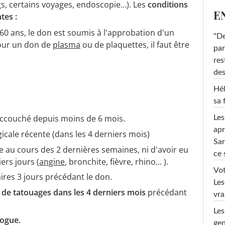
s, certains voyages, endoscopie…). Les
conditions
E
tes :
 60 ans, le don est soumis à l'approbation d'un
"De
Pour un don de
plasma
ou de plaquettes, il faut être
par
res
des
Hél
sa 
 accouché depuis moins de 6 mois.
Les
apr
icale récente (dans les 4 derniers mois)
Sar
ue au cours des 2 dernières semaines, ni d'avoir eu
ce 
ers jours (
angine
, bronchite, fièvre, rhino... ).
Vot
ires 3 jours précédant le don.
Les
 de tatouages dans les 4 derniers mois
précédant
vra
Les
ogue.
gen