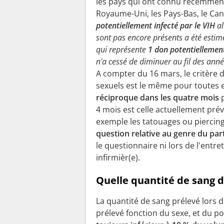
les pays qui ont connu récemment 
Royaume-Uni, les Pays-Bas, le Cana
potentiellement infecté par le VIH
al
sont pas encore présents a été esti
qui représente
1 don potentiellement
n'a cessé de diminuer au fil des ann
A compter du 16 mars, le critère 
sexuels est le même pour toutes 
réciproque dans les quatre mois
4 mois est celle actuellement pré
exemple les tatouages ou piercin
question relative au genre du pa
le questionnaire ni lors de l'entr
infirmièr(e).
Quelle quantité de sang d
La quantité de sang prélevé lors d
prélevé fonction du sexe, et du po