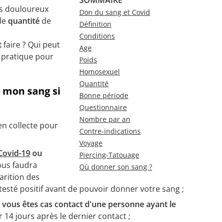
lus douloureux
Don du sang et Covid
lle
quantité
de
Définition
Conditions
t
faire ? Qui peut
Age
 pratique pour
Poids
Homosexuel
Quantité
 mon sang si
Bonne période
Questionnaire
Nombre par an
n collecte pour
Contre-indications
Voyage
Covid-19
ou
Piercing-Tatouage
vous faudra
Où donner son sang ?
arition des
esté positif avant de pouvoir donner votre sang ;
si vous êtes cas contact d'une personne ayant le
 14 jours après le dernier contact ;