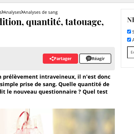
s
Analyses
Analyses de sang
N
ition, quantité, tatouage,
S
A
Partager
Réagir
n prélèvement intraveineux, il n'est donc
simple prise de sang. Quelle quantité de
it le nouveau questionnaire ? Quel test