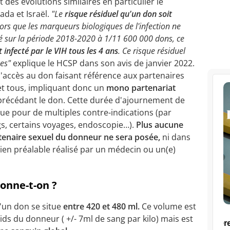
des évolutions similaires en particulier le
da et Israël.
"Le
risque résiduel qu'un don soit
ors que les marqueurs biologiques de l'infection ne
mé sur la période 2018-2020 à 1/11 600 000 dons, ce
 infecté par le VIH tous les 4 ans
. Ce risque résiduel
ées"
explique le HCSP dans son avis de janvier 2022.
d'accès au don faisant référence aux partenaires
et tous, impliquant donc un
mono partenariat
précédant le don. Cette durée d'ajournement de
vue pour de multiples contre-indications (par
gs, certains voyages, endoscopie…).
Plus aucune
rtenaire sexuel du donneur ne sera posée,
ni dans
etien préalable réalisé par un médecin ou un(e)
onne-t-on ?
'un don se situe
entre 420 et 480 ml.
Ce volume est
ids du donneur ( +/- 7ml de sang par kilo) mais est