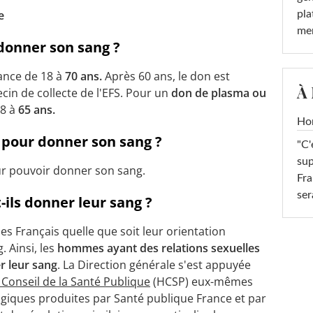
ne
pla
men
donner son sang ?
ance de 18 à
70 ans.
Après 60 ans, le don est
À
in de collecte de l'EFS. Pour un
don de plasma ou
18 à
65 ans.
Ho
 pour donner son sang ?
"C'
sup
r pouvoir donner son sang.
Fra
ser
ils donner leur sang ?
les Français quelle que soit leur orientation
 Ainsi, les
hommes ayant des relations sexuelles
 leur sang
. La Direction générale s'est appuyée
Conseil de la Santé Publique
(HCSP) eux-mêmes
giques produites par Santé publique France et par