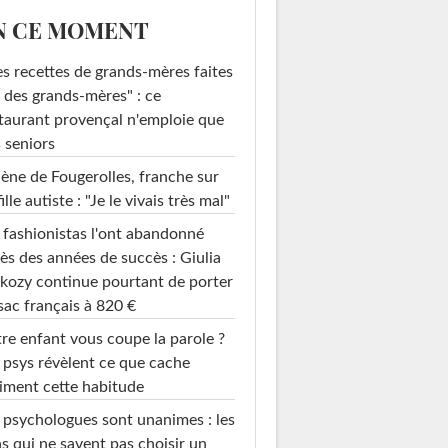
N CE MOMENT
s recettes de grands-mères faites
 des grands-mères" : ce
taurant provençal n'emploie que
 seniors
ène de Fougerolles, franche sur
fille autiste : "Je le vivais très mal"
 fashionistas l'ont abandonné
ès des années de succès : Giulia
kozy continue pourtant de porter
sac français à 820 €
re enfant vous coupe la parole ?
 psys révèlent ce que cache
iment cette habitude
 psychologues sont unanimes : les
s qui ne savent pas choisir un