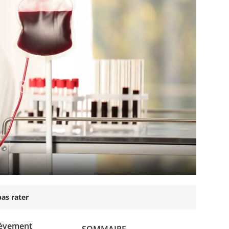
as rater
lèvement
SOMMAIRE