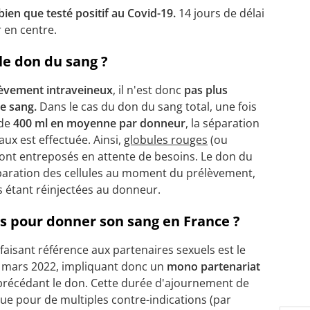
ien que testé positif au Covid-19.
14 jours de délai
 en centre.
 le don du sang ?
èvement intraveineux
, il n'est donc
pas
plus
de sang.
Dans le cas du don du sang total, une fois
 de
400 ml en moyenne par donneur
, la séparation
ux est effectuée. Ainsi,
globules rouges
(ou
sont entreposés en attente de besoins. Le don du
paration des cellules au moment du prélèvement,
s étant réinjectées au donneur.
ns pour donner son sang en France ?
faisant référence aux partenaires sexuels est le
 mars 2022, impliquant donc un
mono partenariat
précédant le don. Cette durée d'ajournement de
vue pour de multiples contre-indications (par