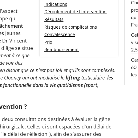
Chr
Indications
pro
l'aspect
Déroulement de l'intervention
qu'
oppe qui
Résultats
Fr
lâchement
Risques de complications
es jeunes
Convalescence
Cet
 Dr Vincent
Prix
vis
d'âge se situe
Remboursement
2,5
ment à ce que
Cac
 de voir des
60 
en disant que ce n'est pas joli et qu'ils sont complexés.
les
e Clooney qui ont médiatisé le
lifting
testiculaire,
les
onctionnelle dans la vie quotidienne (sport,
vention ?
rs deux consultations destinées à évaluer la gêne
chirurgicale. Celles-ci sont espacées d'un délai de
 "le délai de réflexion"), afin de s'assurer des