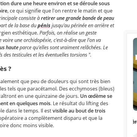
ntion dure une heure environ et se déroule sous
ire
, ce qui signifie que l'on rentre le matin et que
incipale consiste à
retirer une grande bande de peau
part de la base du
pénis
jusqu'au périnée en arrière et
urgien esthétique.
Parfois, on réalise un geste
oire une orchidopéxie, c'est-à-dire que l'on va
lus haute
parce qu'elles sont vraiment relâchées. Le
s des testicules et les éventuelles torsions ".
ès ?
ralement que peu de douleurs qui sont très bien
les tels que paracétamol. Des ecchymoses (bleus)
raîtront en une quinzaine de jours.
Un œdème se
ent en quelques mois
. Le résultat du lifting des
ble dans le temps. Il est
visible au bout de trois
opératoire a complètement disparu et que la
oire donc moins visible.