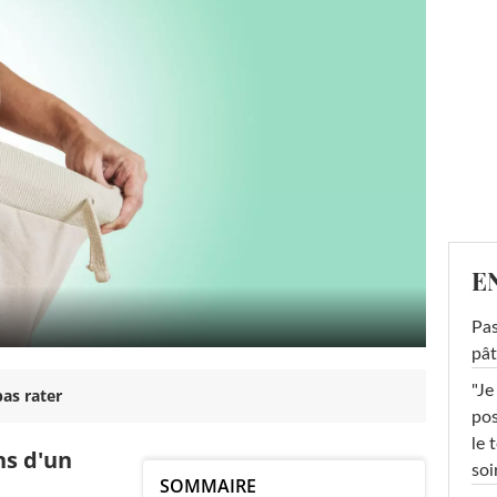
E
Pas
pât
"Je
as rater
pos
le 
ns d'un
soi
SOMMAIRE