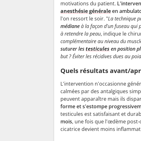
motivations du patient.
L'interve
anesthésie générale
en ambulato
l'on ressort le soir. "
La technique pr
médiane
à la façon d'un fuseau qui 
à retendre la peau
, indique le chir
complémentaire au niveau du muscle v
suturer les
testicules
en position p
but ? Éviter les récidives dues au poid
Quels résultats avant/apr
L'intervention n'occasionne géné
calmées par des antalgiques simp
peuvent apparaître mais ils dispa
forme et s'estompe progressivem
testicules est satisfaisant et dura
mois
, une fois que l'œdème post-
cicatrice devient moins inflammat