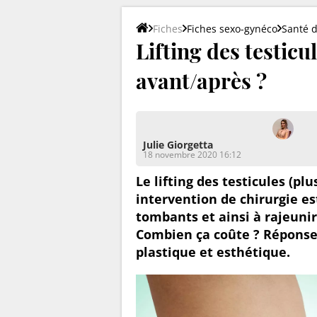
Fiches
Fiches sexo-gynéco
Santé 
Lifting des testicul
avant/après ?
Julie Giorgetta
18 novembre 2020 16:12
Le lifting des testicules (p
intervention de chirurgie e
tombants et ainsi à rajeunir
Combien ça coûte ? Réponses
plastique et esthétique.