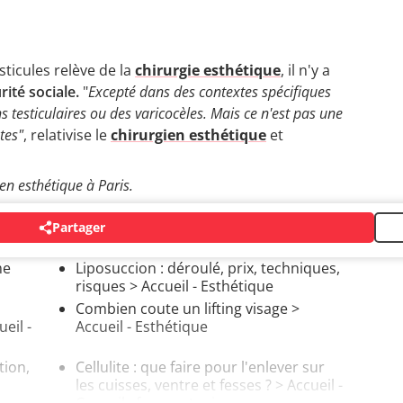
sticules relève de la
chirurgie esthétique
, il n'y a
rité sociale.
"
Excepté dans des contextes spécifiques
 testiculaires ou des varicocèles. Mais ce n'est pas une
tes"
, relativise le
chirurgien esthétique
et
en esthétique à Paris.
Partager
me
Liposuccion : déroulé, prix, techniques,
risques
> Accueil - Esthétique
Combien coute un lifting visage
>
eil -
Accueil - Esthétique
tion,
Cellulite : que faire pour l'enlever sur
les cuisses, ventre et fesses ?
> Accueil -
Conseils forme et minceur