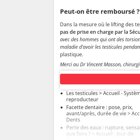
Peut-on être remboursé ?
Dans la mesure où le lifting des te
pas de prise en charge par la Sécu
avec des hommes qui ont des torsions
maladie d'avoir les testicules pendan
plastique.
Merci au Dr Vincent Masson, chirurgi
AUTOUR DU MÊME SUJET
Les testicules
> Accueil - Systè
reproducteur
Facette dentaire : pose, prix,
avant/après, durée de vie
> Accu
Dents
Perte des eaux : rupture, sensa
que faire ?
> Accueil - Jour de
l'accouchement