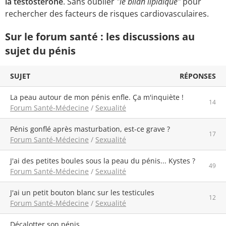
la testostérone
. Sans oublier
"le bilan lipidique"
pour
rechercher des facteurs de risques cardiovasculaires.
Sur le forum santé : les discussions au
sujet du pénis
SUJET
RÉPONSES
La peau autour de mon pénis enfle. Ça m'inquiète !
14
Forum Santé-Médecine
/
Sexualité
Pénis gonflé après masturbation, est-ce grave ?
17
Forum Santé-Médecine
/
Sexualité
J'ai des petites boules sous la peau du pénis... Kystes ?
49
Forum Santé-Médecine
/
Sexualité
J'ai un petit bouton blanc sur les testicules
12
Forum Santé-Médecine
/
Sexualité
Décalotter son pénis.