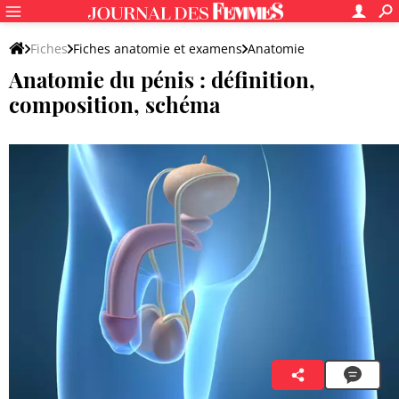
Fiches
Fiches anatomie et examens
Anatomie
Anatomie du pénis : définition,
Système reproducteur
composition, schéma
Océane Redon
9 janvier 2023 12:50