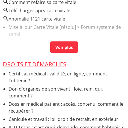
Comment refaire sa carte vitale
Télécharger apcv carte vitale
Anomalie 1121 carte vitale
Mise à jour Carte Vitale
[résolu] >
Forum système de
santé
VOL CARTE VITALE
[résolu] >
Forum système de santé
Erreur sur carte vitale
>
Forum système de santé
Faut il activer sa carte vitale
>
Forum ados
DROITS ET DÉMARCHES
Araignée violoniste france carte
> Accueil - Piqûres
Certificat médical : validité, en ligne, comment
Derogation carte scolaire
> Accueil - Ecole maternelle
l'obtenir ?
et primaire
Don d'organes de son vivant : foie, rein, qui,
comment ?
Dossier médical patient : accès, contenu, comment le
récupérer ?
Canicule et travail : loi, droit de retrait, en extérieur
ALD Trans : c'est quoi, demande, comment l'obtenir ?