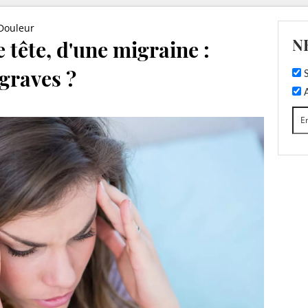
Douleur
N
 tête, d'une migraine :
 graves ?
S
A