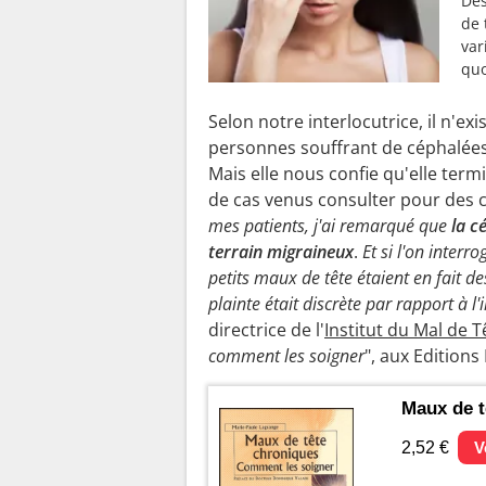
Des
de 
var
quo
Selon notre interlocutrice, il n'e
personnes souffrant de céphalées
Mais elle nous confie qu'elle ter
de cas venus consulter pour des c
mes patients, j'ai remarqué que
la c
terrain migraineux
.
Et si l'on inter
petits maux de tête étaient en fait d
plainte était discrète par rapport à 
directrice de l'
Institut du Mal de T
comment les soigner
", aux Editions
Maux de t
2,52 €
V