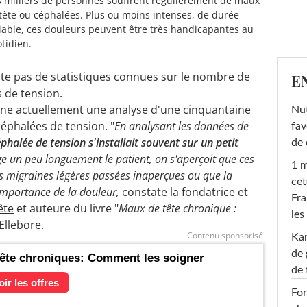
 milliers de personnes souffrent régulièrement de maux
tête ou céphalées. Plus ou moins intenses, de durée
iable, ces douleurs peuvent être très handicapantes au
tidien.
xiste pas de statistiques connues sur le nombre de
E
 de tension.
mine actuellement une analyse d'une cinquantaine
Nut
éphalées de tension. "
En analysant les données de
fav
éphalée de tension s'installait souvent sur un petit
de 
roge un peu longuement le patient, on s'aperçoit que ces
1 m
es migraines légères passées inaperçues ou que la
cet
l'importance de la douleur,
constate
la fondatrice et
Fra
ête
et auteure du livre "
Maux de tête chronique :
les
 Ellebore.
Contenu sponsorisé
Ka
de 
ête chroniques: Comment les soigner
de 
oir les offres
For