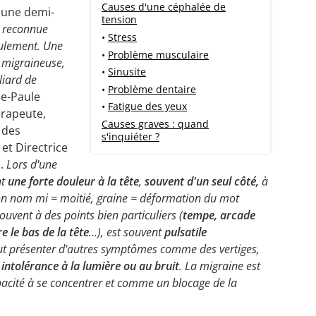
Causes d'une céphalée de
 une demi-
tension
t reconnue
•
Stress
ulement. Une
•
Problème musculaire
 migraineuse,
•
Sinusite
liard de
•
Problème dentaire
ie-Paule
•
Fatigue des yeux
rapeute,
Causes graves : quand
 des
s'inquiéter ?
et Directrice
s
.
Lors d'une
nt
une forte douleur à la tête
,
souvent d'un seul côté,
à
son nom mi = moitié, graine = déformation du mot
souvent à des points bien particuliers (
tempe, arcade
re le bas de la tête
...), est souvent
pulsatile
peut présenter d'autres symptômes comme des vertiges,
 intolérance à la lumière ou au bruit
. La migraine est
cité à se concentrer et comme un blocage de la