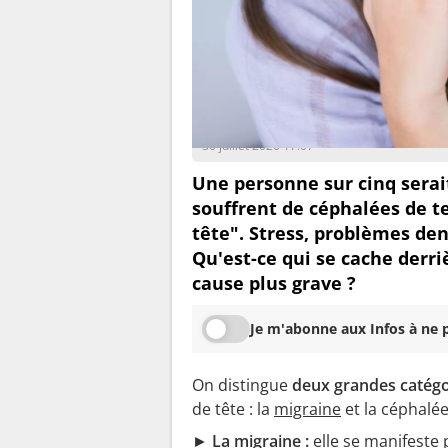
Anaïs Thiébaux
30 juillet 2020 17:07
Une personne sur cinq sera
souffrent de céphalées de 
tête". Stress, problèmes den
Qu'est-ce qui se cache derr
cause plus grave ?
Je m'abonne aux Infos à ne p
On distingue
deux grandes catégo
de tête : la
migraine
et la céphalé
►
La migraine :
elle se manifeste