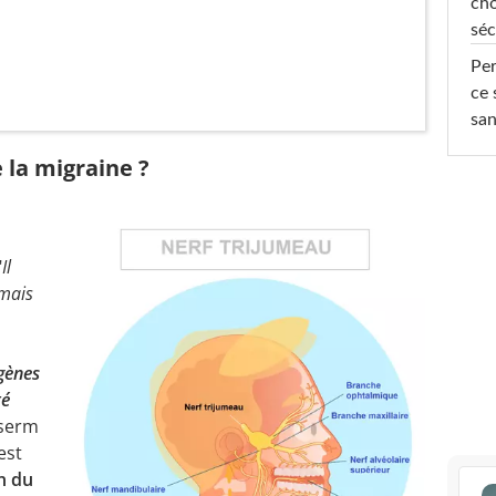
cho
séc
Per
ce 
san
 la migraine ?
"
Il
 mais
gènes
té
nserm
est
n du