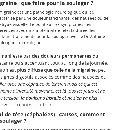
graine : que faire pour la soulager ?
migraine est une pathologie neurologique qui se
actérise par une douleur lancinante, des nausées ou de
fatigue visuelle. Le point sur les symptômes, les
férences avec un simple mal de tête, la durée, les
lleurs traitements pour la soulager avec le Dr Antoine
longuet, neurologue.
e manifeste par
des
douleurs
permanentes du
nstante ou s'accentuant tout au long de la journée.
sion est
plus diffuse que celle de la migraine
, peu
signes digestifs associés comme des nausées ou
ller avec une céphalée de tension mais
ce qui est
même d'intensité moyenne, est là tous les jours et ne
e tension,
la douleur s'installe et ne s'en va plus
erve notre interlocutrice.
l de tête (céphalées) : causes, comment
 soulager ?