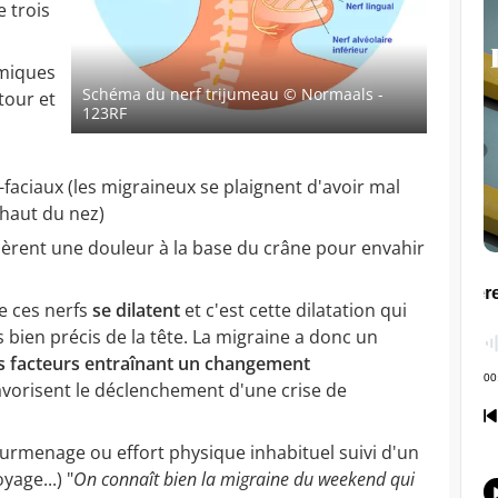
 trois
lmiques
Schéma du nerf trijumeau
© Normaals -
tour et
123RF
-faciaux (les migraineux se plaignent d'avoir mal
haut du nez)
nèrent une douleur à la base du crâne pour envahir
e ces nerfs
se dilatent
et c'est cette dilatation qui
 bien précis de la tête. La migraine a donc un
s facteurs entraînant un changement
avorisent le déclenchement d'une crise de
urmenage ou effort physique inhabituel suivi d'un
yage...) "
On connaît bien la migraine du weekend qui