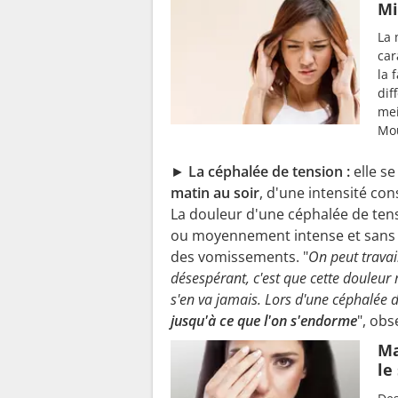
Mi
La 
car
la 
dif
mei
Mou
►
La céphalée de tension :
elle s
matin au soir
, d'une intensité co
La douleur d'une céphalée de ten
ou moyennement intense et sans 
des vomissements. "
On peut travai
désespérant, c'est que cette douleur 
s'en va jamais.
Lors d'une céphalée d
jusqu'à ce que l'on s'endorme
", obs
Ma
le