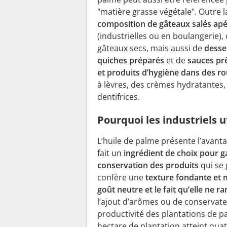
"matière grasse végétale". Outre la
composition de gâteaux salés apér
(industrielles ou en boulangerie), 
gâteaux secs, mais aussi de
desse
quiches préparés
et de
sauces prê
et produits d’hygiène dans des ro
à lèvres, des crèmes hydratantes
dentifrices.
Pourquoi les industriels u
L’huile de palme présente l’avant
fait un
ingrédient de choix pour g
conservation des produits
qui se 
confère une
texture fondante et m
goût neutre et le fait qu’elle ne r
l’ajout d’arômes ou de conservateur
productivité des plantations de pal
hectare de plantation atteint quatr