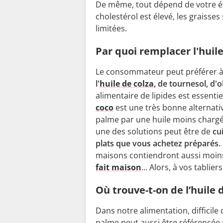
De même, tout dépend de votre état
cholestérol est élevé, les graisse
limitées.
Par quoi remplacer l'huil
Le consommateur peut préférer à l
l'
huile de colza
, de tournesol, d'o
alimentaire de lipides est essentiel
coco
est une très bonne alternativ
palme par une huile moins chargé
une des solutions peut être de
cui
plats que vous achetez préparés.
maisons contiendront aussi moins
fait maison
... Alors, à vos tabliers
Où trouve-t-on de l’huile 
Dans notre alimentation, difficile d
palme peut aussi être référencée 