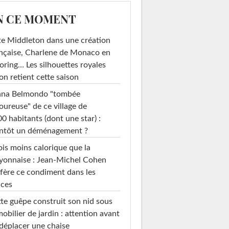
N CE MOMENT
e Middleton dans une création
nçaise, Charlene de Monaco en
loring… Les silhouettes royales
on retient cette saison
ana Belmondo "tombée
ureuse" de ce village de
0 habitants (dont une star) :
entôt un déménagement ?
ois moins calorique que la
yonnaise : Jean-Michel Cohen
fère ce condiment dans les
uces
te guêpe construit son nid sous
mobilier de jardin : attention avant
déplacer une chaise