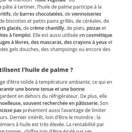
 pâte à tartiner, l’huile de palme participe à la
itifs
, de
barres chocolatées
, de
viennoiseries
de biscottes et petits pains grillés, de céréales, de
rts glacés,
de
crème chantilly
, de plats,
pizzas
et
tes à l’emploi
. Elle est aussi utilisée e
n cosmétique
uges à lèvres, des mascaras, des crayons à yeux
et
, des gels douches, des shampoings ou encore des
tilisent l'huile de palme ?
age d’être solide à température ambiante, ce qui en
arantir une bonne tenue et une bonne
gardent en dehors du réfrigérateur. De plus, elle
oelleuse, souvent recherchée en pâtisserie.
Son
ancisse pas
présentent aussi l’avantage de limiter
s. Dernier intérêt, loin d’être le moindre : la
miers à huile est très élevée. La rentabilité par
e tonnes, chiffre loin d’être égalé par ses