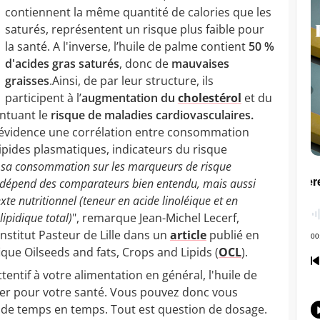
contiennent la même quantité de calories que les
saturés, représentent un risque plus faible pour
la santé. A l'inverse, l’huile de palme contient
50 %
d'acides gras saturés
, donc de
mauvaises
graisses
.Ainsi, de par leur structure, ils
participent à l’
augmentation du
cholestérol
et du
entuant le
risque de maladies cardiovasculaires.
n évidence une corrélation entre consommation
lipides plasmatiques, indicateurs du risque
e sa consommation sur les marqueurs de risque
il dépend des comparateurs bien entendu, mais aussi
e nutritionnel (teneur en acide linoléique et en
lipidique total)
", remarque Jean-Michel Lecerf,
Institut Pasteur de Lille dans un
article
publié en
ique Oilseeds and fats, Crops and Lipids (
OCL
).
ttentif à votre alimentation en général, l'huile de
er pour votre santé. Vous pouvez donc vous
, de temps en temps. Tout est question de dosage.