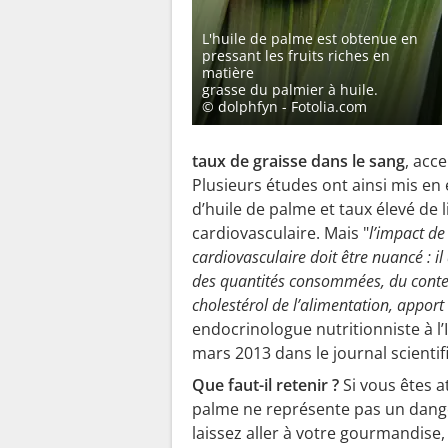
L'huile de palme est obtenue en
pressant les fruits riches en
matière
grasse du palmier à huile.
© dolphfyn - Fotolia.com
taux de graisse dans le sang
, acc
Plusieurs études ont ainsi mis e
d’huile de palme et taux élevé de 
cardiovasculaire. Mais "
l’impact d
cardiovasculaire doit être nuancé : 
des quantités consommées, du context
cholestérol de l’alimentation, apport 
endocrinologue nutritionniste à l’
mars 2013 dans le journal scientif
Que faut-il retenir ?
Si vous êtes a
palme ne représente pas un dang
laissez aller à votre gourmandise