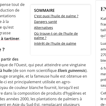
 pense tout de
E
roduction de
SOMMAIRE
lantations
C'est quoi l’huile de palme ?
Kat
e à la
Dangers santé
fra
e qu’est
Alternatives
tai
 grasse
Où trouve-t-on de l’huile de
qu'
palme ?
 à tartiner
.
Intérêt de l'huile de palme
Lu
e ?
amo
270
 partir des
bi
rique de l’Ouest, qui peut atteindre une vingtaine
6 f
à huile
(de son nom scientifique
Elaeis guineensis
).
ma
rouge orangée, et la fameuse huile est obtenue en
pré
le-ci est principalement utilisée en agro-
sa
oyau de couleur blanche fournit, lorsqu’il est
re dans la composition de produits d’hygiènes et
Cet
es années 2000, les plantations de palmiers à
le 
ent en Asie du Sud-Est, remplaçant plusieurs
de 