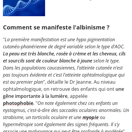
Comment se manifeste l'albinisme ?
"
La première manifestation est une hypo pigmentation
cutanéo-phanérienne de degré variable selon le type d'AOC.
La peau est très blanche, rosée à crème et les cheveux, cils
et sourcils sont de couleur blanche à jaune
selon le type.
Dans les populations caucasiennes, l'atteinte cutanée n'est
pas toujours évidente et c'est l'atteinte ophtalmologique qui
est au premier plan
", détaille le Dr Jeanne. Au niveau
ophtalmologique, on retrouve des enfants qui ont
une
gêne importante à la lumière
, appelée
photophobie
. "
On note également chez ces enfants un
nystagmus, c'est-à-dire des saccades oculaires anormales. Un
strabisme, un torticolis oculaire et une
myopie
ou
hypermétropie sont également des signes fréquents. Il s'y
associe une malvoyance qui peut être profonde à modérée
"