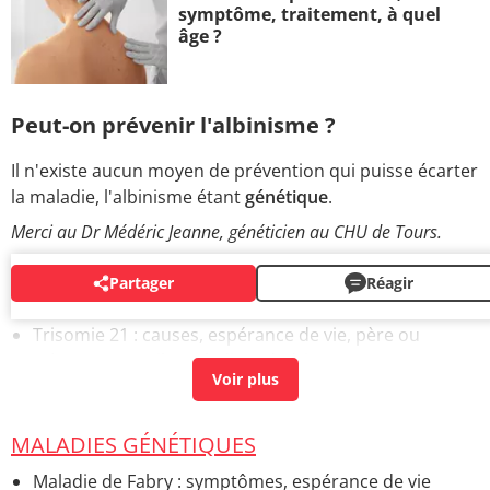
symptôme, traitement, à quel
âge ?
Peut-on prévenir l'albinisme ?
Il n'existe aucun moyen de prévention qui puisse écarter
la maladie, l'albinisme étant
génétique
.
Merci au Dr Médéric Jeanne, généticien au CHU de Tours.
Partager
Réagir
AUTOUR DU MÊME SUJET
Trisomie 21 : causes, espérance de vie, père ou
mère ?
> Accueil - Maladies génétiques
MALADIES GÉNÉTIQUES
Maladie de Fabry : symptômes, espérance de vie