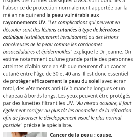
risques des formes classiques d'AOC sont donc liés à
l'absence de protection normalement apportée par la
mélanine qui rend
la peau vulnérable aux
rayonnements UV.
"
Les complications qui peuvent en
découler sont des
lésions cutanées à type de
kératose
actinique
(esthétiquement invalidantes) ou des lésions
cancéreuses de la peau comme les carcinomes
basocellulaires et épidermoïdes
" explique le Dr Jeanne. On
estime notamment qu'une grande partie des personnes
atteintes d'albinisme en Afrique meurent d'un cancer
cutané entre l'âge de 30 et 40 ans. Il est donc essentiel
de
protéger efficacement la peau du soleil
avec écran
total, des vêtements anti-UV à manche longues et un
chapeau à bords longs. Les yeux peuvent être protégés
par des lunettes filtrant les UV. "
Au niveau oculaire, il faut
également corriger au plus tôt les anomalies de la réfraction
afin de favoriser le développement visuel le plus normal
possible
" précise le spécialiste.
Cancer de la peau : cause,