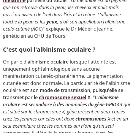
mélanine
partielle ou totale
. "
La mélanine est un pigment
que l'on retrouve dans la peau, les cheveux et poils mais
aussi au niveau de l'œil dans l'iris et la rétine. L'albinisme
touche la peau et les
yeux
, d'où son appellation l'albinisme
oculo-cutané (AOC
)" explique le Dr Médéric Jeanne,
généticien au CHU de Tours.
C'est quoi l'albinisme oculaire ?
On parle d'
albinisme oculaire
lorsque l'atteinte est
uniquement ophtalmologique sans aucune
manifestation cutanéo-phanérienne. La pigmentation
cutanée est donc normale. La particularité de l'albinisme
oculaire est
son mode de transmission, puisqu'elle se
transmet par le
chromosome sexuel
X
. "
L'albinisme
oculaire est secondaire à des anomalies du gène GPR143
qui
est situé sur le chromosome X, gène présent en deux copies
chez les femmes car elles ont deux
chromosomes
X et en un
seul exemplaire chez les hommes qui n'ont qu'un seul
chromosome X,
détaille le docteur Jeanne.
Ainsi, les