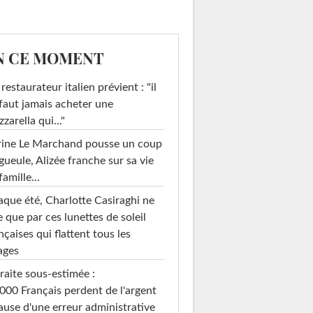
N CE MOMENT
restaurateur italien prévient : "il
faut jamais acheter une
zarella qui..."
rine Le Marchand pousse un coup
gueule, Alizée franche sur sa vie
famille...
que été, Charlotte Casiraghi ne
e que par ces lunettes de soleil
nçaises qui flattent tous les
ages
raite sous-estimée :
000 Français perdent de l'argent
ause d'une erreur administrative