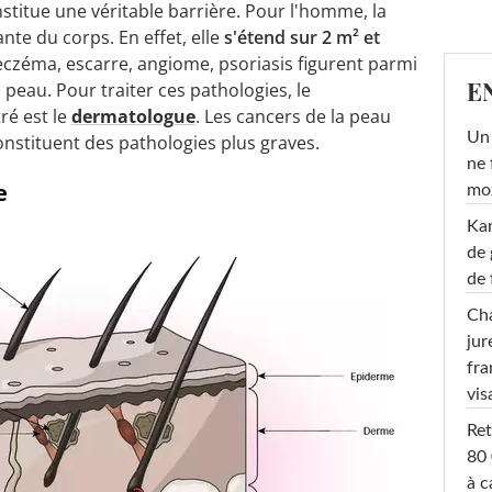
stitue une véritable barrière. Pour l'homme, la
te du corps. En effet, elle
s'étend sur 2 m² et
 eczéma, escarre, angiome, psoriasis figurent parmi
E
 peau. Pour traiter ces pathologies, le
ré est le
dermatologue
. Les cancers de la peau
Un 
nstituent des pathologies plus graves.
ne 
e
moz
Ka
de 
de 
Cha
jur
fra
vis
Ret
80 
à c