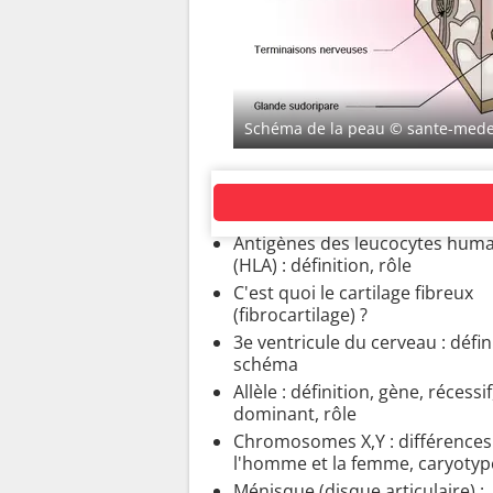
Schéma de la peau
© sante-mede
AUTRES
Antigènes des leucocytes huma
(HLA) : définition, rôle
C'est quoi le cartilage fibreux
(fibrocartilage) ?
3e ventricule du cerveau : défin
schéma
Allèle : définition, gène, récessif
dominant, rôle
Chromosomes X,Y : différences
l'homme et la femme, caryotyp
Ménisque (disque articulaire) :