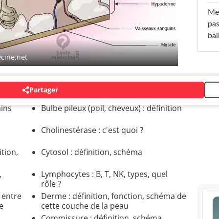
Mel
pas
ba
cine.net
Partager
ins
Bulbe pileux (poil, cheveux) : définition
Cholinestérase : c'est quoi ?
ition,
Cytosol : définition, schéma
,
Lymphocytes : B, T, NK, types, quel
rôle ?
 entre
Derme : définition, fonction, schéma de
e
cette couche de la peau
Commissure : définition, schéma