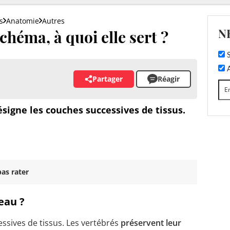
s
Anatomie
Autres
N
schéma, à quoi elle sert ?
S
A
Partager
Réagir
signe les couches successives de tissus.
as rater
peau ?
ssives de tissus. Les vertébrés
préservent leur