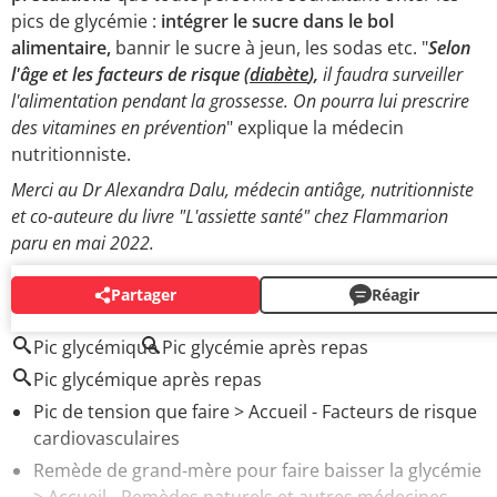
pics de glycémie :
intégrer le sucre dans le bol
alimentaire,
bannir le sucre à jeun, les sodas etc. "
Selon
l'âge et les facteurs de risque (
diabète
),
il faudra surveiller
l'alimentation pendant la grossesse. On pourra lui prescrire
des vitamines en prévention
" explique la médecin
nutritionniste.
Merci au Dr Alexandra Dalu, médecin antiâge, nutritionniste
et co-auteure du livre "L'assiette santé" chez Flammarion
paru en mai 2022.
Partager
Réagir
AUTOUR DU MÊME SUJET
Pic glycémique
Pic glycémie après repas
Pic glycémique après repas
Pic de tension que faire
> Accueil - Facteurs de risque
cardiovasculaires
Remède de grand-mère pour faire baisser la glycémie
> Accueil - Remèdes naturels et autres médecines