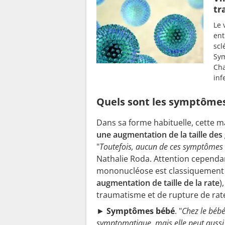
tr
Le 
ent
scl
Sym
Cha
inf
Quels sont les symptômes
Dans sa forme habituelle, cette m
une augmentation de la taille des
"
Toutefois, aucun de ces symptômes
Nathalie Roda. Attention cependant
mononucléose est classiquement
augmentation de taille de la rate
)
traumatisme et de rupture de rat
►
Symptômes bébé
. "
Chez le bébé
symptomatique, mais elle peut auss