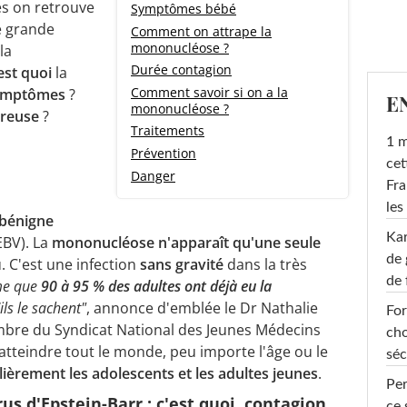
es on retrouve
Symptômes bébé
e grande
Comment on attrape la
mononucléose ?
la
Durée contagion
est quoi
la
Comment savoir si on a la
ymptômes
?
E
mononucléose ?
reuse
?
Traitements
1 m
Prévention
cet
Danger
Fra
les
 bénigne
Ka
EBV). La
mononucléose n'apparaît qu'une seule
de 
u. C'est une infection
sans gravité
dans la très
de 
me que
90 à 95 % des adultes ont déjà eu la
ils le sachent"
, annonce d'emblée le Dr Nathalie
For
mbre du Syndicat National des Jeunes Médecins
cho
 atteindre tout le monde, peu importe l'âge ou le
séc
lièrement les adolescents et les adultes jeunes
.
Per
rus d'Epstein-Barr : c'est quoi, contagion,
ce 