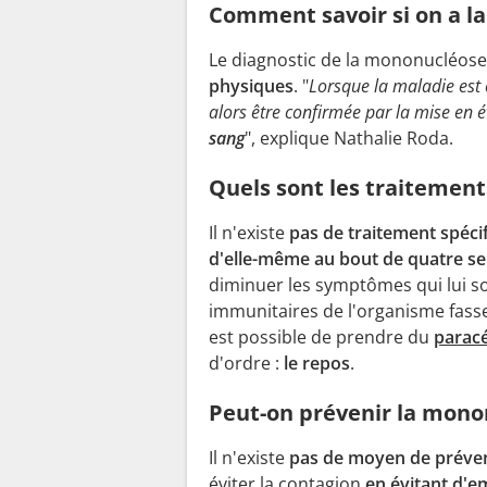
Comment savoir si on a l
Le diagnostic de la mononucléose 
physiques
. "
Lorsque la maladie est
alors être confirmée par la mise en 
sang
", explique Nathalie Roda.
Quels sont les traitemen
Il n'existe
pas de traitement spéci
d'elle-même au bout de quatre s
diminuer les symptômes qui lui s
immunitaires de l'organisme fassent
est possible de prendre du
parac
d'ordre :
le repos
.
Peut-on prévenir la mono
Il n'existe
pas de moyen de préve
éviter la contagion
en évitant d'e