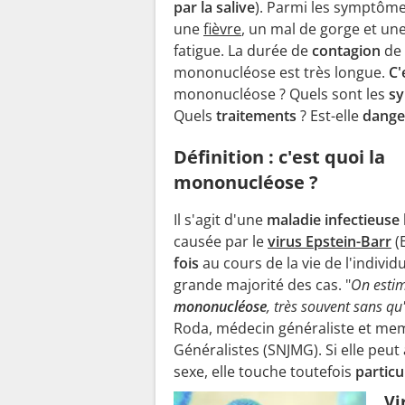
par la salive
). Parmi les symptôm
une
fièvre
, un mal de gorge et un
fatigue. La durée de
contagion
de 
mononucléose est très longue.
C'
mononucléose ? Quels sont les
s
Quels
traitements
? Est-elle
dange
Définition : c'est quoi la
mononucléose ?
Il s'agit d'une
maladie infectieuse
causée par le
virus Epstein-Barr
(
fois
au cours de la vie de l'individ
grande majorité des cas. "
On esti
mononucléose
, très souvent sans qu'
Roda, médecin généraliste et me
Généralistes (SNJMG). Si elle peut
sexe, elle touche toutefois
particu
Vi