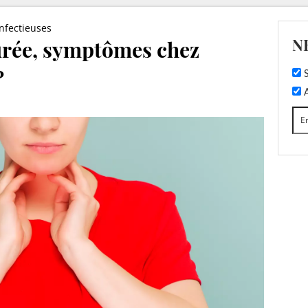
nfectieuses
N
urée, symptômes chez
?
S
A