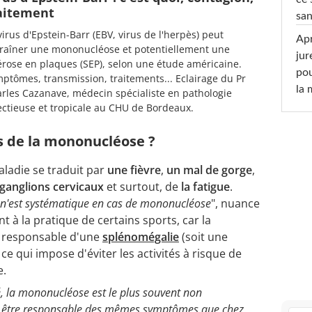
aitement
san
virus d'Epstein-Barr (EBV, virus de l'herpès) peut
Apr
raîner une mononucléose et potentiellement une
jur
érose en plaques (SEP), selon une étude américaine.
pou
ptômes, transmission, traitements... Eclairage du Pr
la
rles Cazanave, médecin spécialiste en pathologie
ectieuse et tropicale au CHU de Bordeaux.
 de la mononucléose ?
aladie se traduit par
une fièvre
,
un mal de gorge
,
 ganglions cervicaux
et surtout, de
la fatigue
.
 n'est systématique en cas de mononucléose
", nuance
 à la pratique de certains sports, car la
 responsable d'une
splénomégalie
(soit une
, ce qui impose d'éviter les activités à risque de
e.
, la mononucléose est le plus souvent non
i être responsable des mêmes symptômes que chez