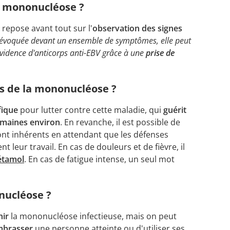
a mononucléose ?
repose avant tout sur l'
observation des signes
 évoquée devant un ensemble de symptômes, elle peut
évidence d'anticorps anti-EBV grâce à une
prise de
ts de la mononucléose ?
fique
pour lutter contre cette maladie, qui
guérit
emaines environ
. En revanche, il est possible de
ont inhérents en attendant que les défenses
 leur travail. En cas de douleurs et de fièvre, il
étamol
. En cas de fatigue intense, un seul mot
nucléose ?
nir
la mononucléose infectieuse, mais on peut
mbrasser
une personne atteinte ou d'utiliser ses