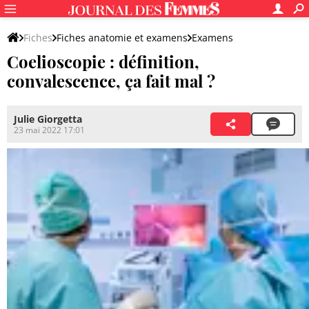
Fiches
Fiches anatomie et examens
Examens
Coelioscopie : définition,
Autres examens
convalescence, ça fait mal ?
Julie Giorgetta
23 mai 2022 17:01