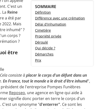
 l'on appelle
t. C'est un
SOMMAIRE
. La
Reine
Définition
re a été par
Différence avec une crémation
 2022. Mais
Délai d'inhumation
être inhumé" ?
Cimetière
'un corps ?
Propriété privée
crémation ?
Déroulé
Qui décide ?
uoi être
Démarches
Prix
lle
Cela consiste à
placer le corps d'un défunt dans un
e.
En France, tout le monde a le droit d'être inhumé
",
 président de l'entreprise Pompes Funèbres
forme
Reposeo
, une agence en ligne qui aide à
mer signifie donc porter en terre le corps d'un
. C'est un synonyme "
d'enterrer"
. Ce sont les