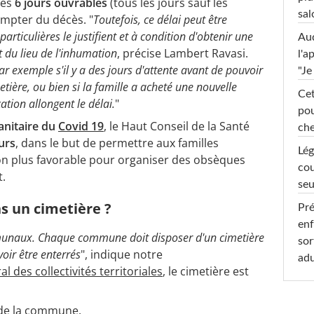
les
6 jours ouvrables
(tous les jours sauf les
sal
ompter du décès. "
Toutefois, ce délai peut être
rticulières le justifient et à condition d'obtenir une
Au
 du lieu de l'inhumation
, précise Lambert Ravasi.
l'a
r exemple s'il y a des jours d'attente avant de pouvoir
"Je
ière, ou bien si la famille a acheté une nouvelle
Cet
ation allongent le délai.
"
pou
sanitaire du
Covid 19
, le Haut Conseil de la Santé
che
urs
, dans le but de permettre aux familles
Lég
ion plus favorable pour organiser des obsèques
cou
t.
seu
s un cimetière ?
Pré
enf
mmunaux. Chaque commune doit disposer d'un cimetière
sor
oir être enterrés
", indique notre
adu
l des collectivités territoriales
, le cimetière est
 de la commune.