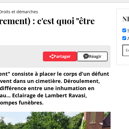
Droits et démarches
N
ement) : c'est quoi "être
S
A
Partager
Réagir
t" consiste à placer le corps d'un défunt
ouvent dans un cimetière. Déroulement,
 différence entre une inhumation en
au... Eclairage de Lambert Ravasi,
pompes funèbres.