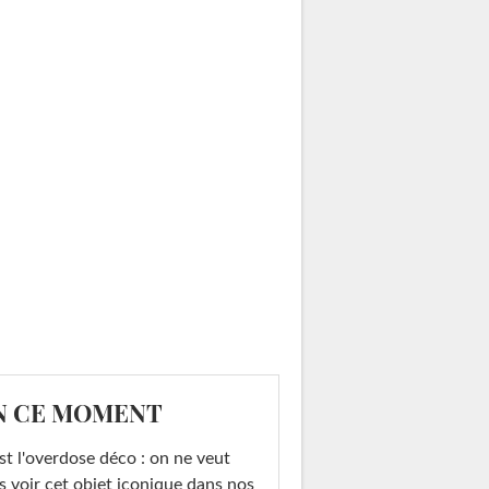
N CE MOMENT
st l'overdose déco : on ne veut
s voir cet objet iconique dans nos