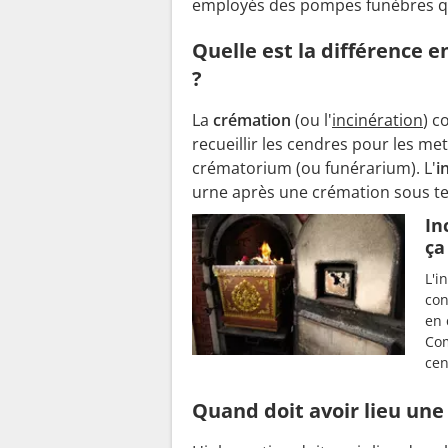
employés des pompes funèbres qui
Quelle est la différence 
?
La
crémation
(ou l'
incinération
) c
recueillir les cendres pour les me
crématorium (ou funérarium). L'
i
urne après une crémation sous ter
In
ça
L'i
con
en 
Com
cen
Quand doit avoir lieu une