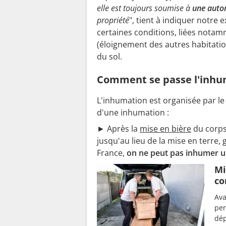
elle est toujours soumise à
une auto
propriété
", tient à indiquer notre 
certaines conditions, liées notam
(éloignement des autres habitation
du sol.
Comment se passe l'inhum
L'inhumation est organisée par le
d'une inhumation :
► Après la
mise en bière
du corps,
jusqu'au lieu de la mise en terre
France,
on ne peut pas inhumer u
Mi
co
Ava
per
dép