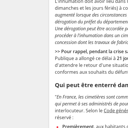
L'inhumation doit avoir lieu dans 
dimanches et les jours fériés) à c
augmenté lorsque des circonstances pa
dérogation du préfet du département
Une dérogation peut être accordée pa
procéder à l'inhumation dans un cimet
concession dont les travaux de fabric
>> Pour rappel, pendant la crise 
Publique a allongé ce délai à
21 jo
d'attendre le retour d'une situat
conformes aux souhaits du défun
Qui peut être enterré dan
"
En France, les cimetières sont co
qui permet à ses administrés de pouv
interlocuteur. Selon le
Code généra
réservé :
Premièrement
, aux habitants