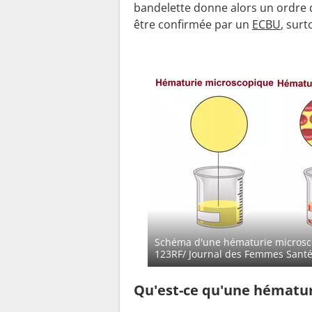
bandelette donne alors un ordre d
être confirmée par un
ECBU
, surt
Schéma d'une hématurie microsc
123RF/
Journal des Femmes Sant
Qu'est-ce qu'une hématur