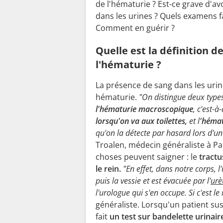
de l'hématurie ? Est-ce grave d'av
dans les urines ? Quels examens fa
Comment en guérir ?
Quelle est la définition d
l'hématurie ?
La présence de sang dans les urin
hématurie.
"On distingue deux type
l'hématurie macroscopique
, c'est-à-
lorsqu'on va aux toilettes,
et l
'hémat
qu'on la détecte par hasard lors d'u
Troalen, médecin généraliste à Pa
choses peuvent saigner : le
tractu
le rein.
"En effet, dans notre corps, 
puis la vessie et est évacuée par l'
urè
l'urologue qui s'en occupe. Si c'est l
généraliste. Lorsqu'un patient sus
fait
un test sur bandelette urinai