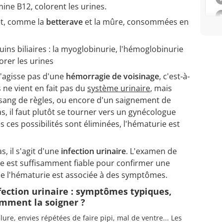
ine B12, colorent les urines.
fet, comme la
betterave
et la mûre, consommées en
ns biliaires : la myoglobinurie, l'hémoglobinurie
orer les urines
 s'agisse pas d'une
hémorragie de voisinage
, c'est-à-
 ne vient en fait pas du
système urinaire
, mais
 sang de règles, ou encore d'un saignement de
as, il faut plutôt se tourner vers un gynécologue
 ces possibilités sont éliminées, l'hématurie est
, il s'agit d'une
infection urinaire
. L'examen de
ire est suffisamment fiable pour confirmer une
e l'hématurie est associée à des symptômes.
fection urinaire : symptômes typiques,
mment la soigner ?
lure, envies répétées de faire pipi, mal de ventre... Les