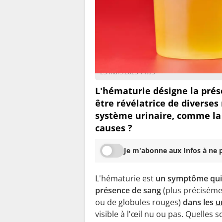
Justine Ferrari
23 mars 2023 14:03
L'hématurie désigne la prése
être révélatrice de diverses
système urinaire, comme la v
causes ?
Je m'abonne aux Infos à ne p
L'hématurie est
un symptôme qui 
présence de sang
(plus préciséme
ou de globules rouges)
dans les
u
visible à l'œil nu ou pas. Quelles 