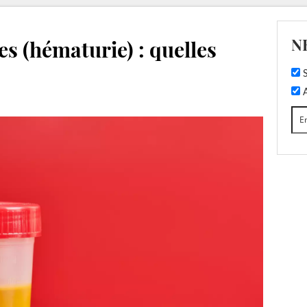
N
es (hématurie) : quelles
S
A