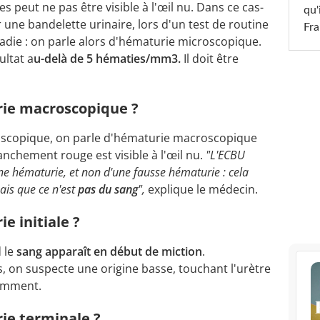
s peut ne pas être visible à l'œil nu. Dans ce cas-
qu'
r une bandelette urinaire, lors d'un test de routine
Fr
adie : on parle alors d'hématurie microscopique.
ultat a
u-delà de 5 hématies/mm3.
Il doit être
rie macroscopique ?
oscopique, on parle d'hématurie macroscopique
nchement rouge est visible à l'œil nu.
"L'ECBU
une hématurie, et non d'une fausse hématurie : cela
mais que ce n'est
pas du sang
",
explique le médecin.
e initiale ?
d le
sang apparaît en début de miction
.
s, on suspecte une origine basse, touchant l'urètre
tamment.
ie terminale ?