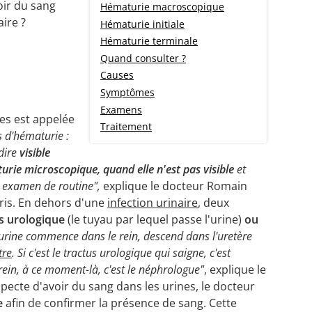
oir du sang
Hématurie macroscopique
ire ?
Hématurie initiale
Hématurie terminale
Quand consulter ?
e
Causes
Symptômes
Examens
es est appelée
Traitement
s d'hématurie :
dire
visible
urie microscopique, quand elle n'est pas visible
et
n examen de routine",
explique le docteur Romain
ris. En dehors d'une
infection urinaire
, deux
s urologique
(le tuyau par lequel passe l'urine)
ou
l'urine commence dans le rein, descend dans l'uretère
tre
. Si c'est le tractus urologique qui saigne, c'est
e rein, à ce moment-là, c'est le néphrologue"
, explique le
pecte d'avoir du sang dans les urines, le docteur
re
afin de confirmer la présence de sang. Cette