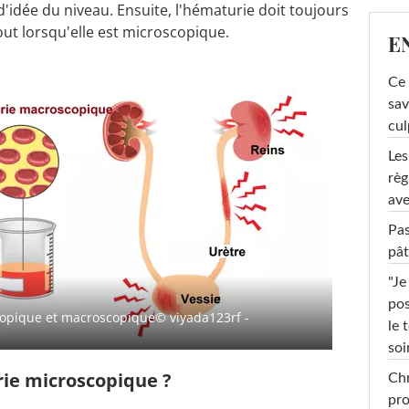
'idée du niveau. Ensuite, l'hématurie doit toujours
out lorsqu'elle est microscopique.
E
Ce 
sav
cul
Les
règ
ave
Pas
pât
"Je
pos
opique et macroscopique
© viyada123rf -
le 
é
soi
ie microscopique ?
Chr
pro