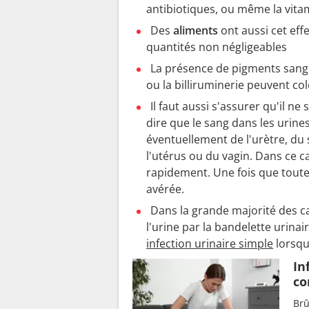
antibiotiques, ou même la vitam
Des
aliments
ont aussi cet ef
quantités non négligeables
La présence de pigments sangui
ou la billiruminerie peuvent col
Il faut aussi s'assurer qu'il ne
dire que le sang dans les urines
éventuellement de l'urètre, du
l'utérus ou du vagin. Dans ce c
rapidement. Une fois que toutes
avérée.
Dans la grande majorité des cas
l'urine par la bandelette urina
infection urinaire simple
lorsqu
In
co
Brû