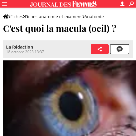
Fiches
Fiches anatomie et examens
Anatomie
C'est quoi la macula (oeil) ?
Système nerveux
La Rédaction
18 octobre 2023 13:37