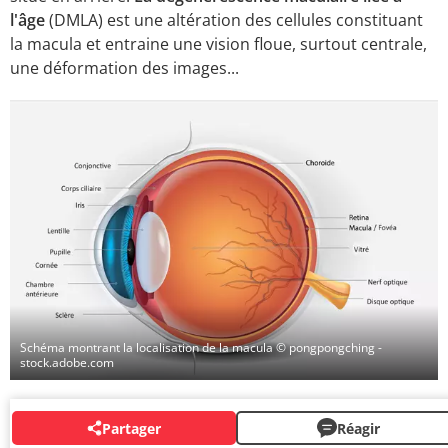
l'âge
(DMLA) est une altération des cellules constituant
la macula et entraine une vision floue, surtout centrale,
une déformation des images...
Schéma montrant la localisation de la macula
© pongpongching -
stock.adobe.com
Partager
Réagir
SYSTÈME NERVEUX