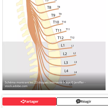
Schéma montrant les 23 disques intervertébraux
© Jeniffer -
stock.adobe.com
Partager
Réagir
AUTRES