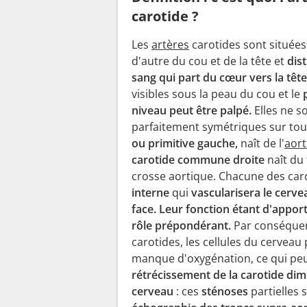
carotide ?
Les
artères
carotides sont situées
d'autre du cou et de la tête et
dist
sang qui part du cœur vers la tête
visibles sous la peau du cou et le
niveau peut être palpé.
Elles ne s
parfaitement symétriques sur tout 
ou primitive gauche,
naît de l'
aort
carotide commune droite
naît du 
crosse aortique. Chacune des carot
interne
qui
vascularisera le cervea
face. Leur fonction étant d'appor
rôle prépondérant.
Par conséquen
carotides, les cellules du cervea
manque d'oxygénation, ce qui peu
rétrécissement de la carotide di
cerveau
: ces
sténoses
partielles