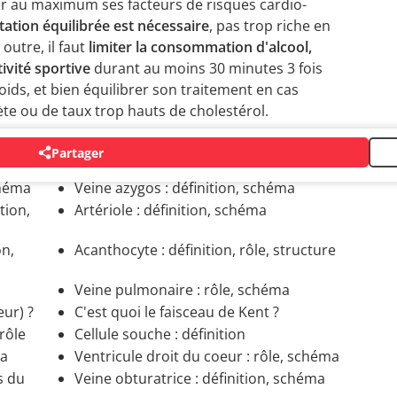
miter au maximum ses facteurs de risques cardio-
ation équilibrée est nécessaire
, pas trop riche en
 outre, il faut
limiter la consommation d'alcool,
tivité sportive
durant au moins 30 minutes 3 fois
oids, et bien équilibrer son traitement en cas
ète ou de taux trop hauts de cholestérol.
Partager
chéma
Veine azygos : définition, schéma
tion,
Artériole : définition, schéma
on,
Acanthocyte : définition, rôle, structure
Veine pulmonaire : rôle, schéma
eur) ?
C'est quoi le faisceau de Kent ?
 rôle
Cellule souche : définition
ma
Ventricule droit du coeur : rôle, schéma
s du
Veine obturatrice : définition, schéma