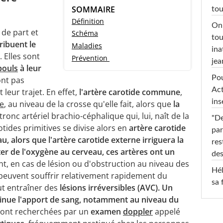
SOMMAIRE
tou
Définition
On 
 de part et
Schéma
tou
ribuent le
Maladies
ina
. Elles sont
Prévention
jea
pouls
à leur
Pou
ont pas
Act
leur trajet. En effet,
l'artère carotide commune
,
ins
e
, au niveau de la crosse qu'elle fait, alors que
la
tronc artériel brachio-céphalique qui, lui, naît de la
"De
ides primitives se divise alors en
artère carotide
par
u, alors que l'artère carotide externe irriguera la
res
ter de l'oxygène au cerveau, ces artères ont un
des
t, en cas de lésion ou d'obstruction au niveau des
Hél
u peuvent souffrir relativement rapidement du
sa 
t entraîner des
lésions irréversibles (AVC).
Un
minue l'apport de sang, notamment au niveau du
 sont recherchées par un
examen
doppler
appelé