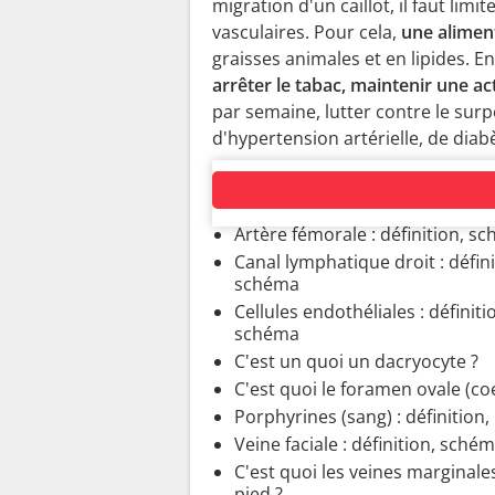
migration d'un caillot, il faut li
vasculaires. Pour cela,
une aliment
graisses animales et en lipides. En
arrêter le tabac, maintenir une ac
par semaine, lutter contre le surp
d'hypertension artérielle, de diab
SYSTÈME CIRCULATOIRE
Artère fémorale : définition, s
Canal lymphatique droit : défini
schéma
Cellules endothéliales : définiti
schéma
C'est un quoi un dacryocyte ?
C'est quoi le foramen ovale (co
Porphyrines (sang) : définition,
Veine faciale : définition, sché
C'est quoi les veines marginale
pied ?