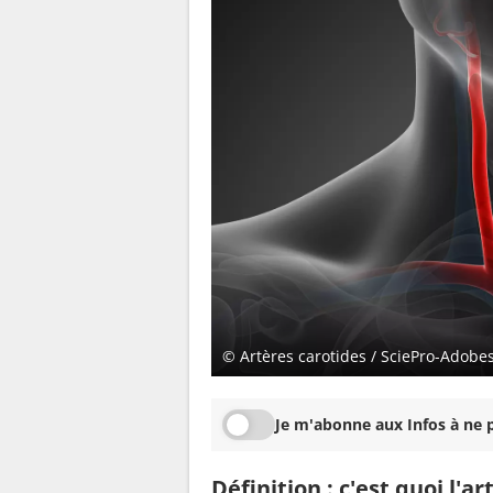
© Artères carotides / SciePro-Adobe
Je m'abonne aux Infos à ne p
Définition : c'est quoi l'ar