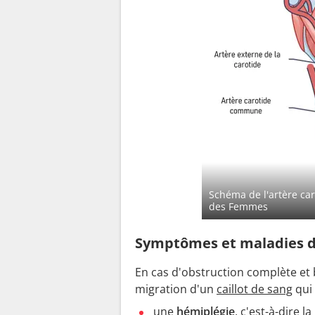
Schéma de l'artère ca
des Femmes
Symptômes et maladies de
En cas d'obstruction complète et 
migration d'un
caillot de sang
qui 
une
hémiplégie
, c'est-à-dire 