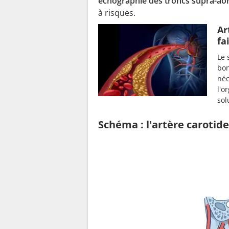
échographie des troncs supra-aor
à risques.
Ar
fa
Le 
bon
néc
l'o
sol
Schéma : l'artère carotid