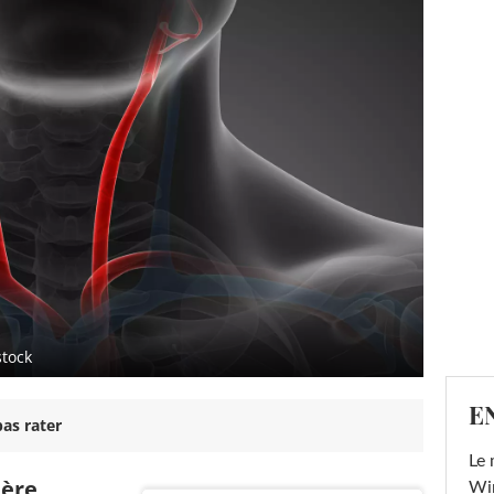
stock
E
as rater
Le 
tère
Win