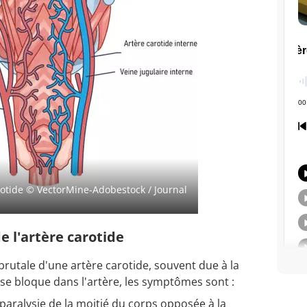
rotide
© VectorMine-Adobestock / Journal
 l'artère carotide
brutale d'une artère carotide, souvent due à la
se bloque dans l'artère, les symptômes sont :
la paralysie de la moitié du corps opposée à la