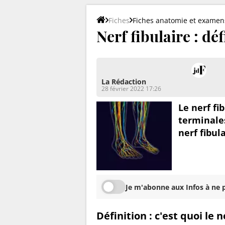
Fiches
Fiches anatomie et examen
Nerf fibulaire : dé
La Rédaction
28 février 2022 17:26
Le nerf fi
terminales
nerf fibul
Je m'abonne aux Infos à ne p
Définition : c'est quoi le n