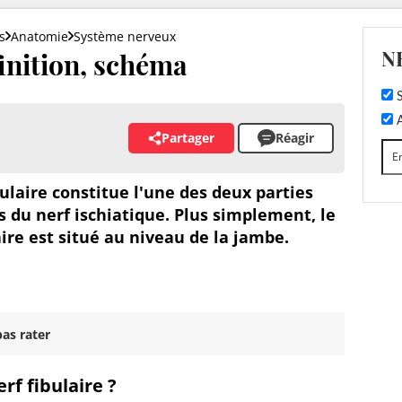
s
Anatomie
Système nerveux
N
finition, schéma
S
A
Partager
Réagir
bulaire constitue l'une des deux parties
 du nerf ischiatique. Plus simplement, le
aire est situé au niveau de la jambe.
as rater
erf fibulaire ?