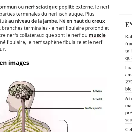
 commun
ou
nerf sciatique
poplité externe
, le nerf
parties terminales du nerf ischiatique. Plus
itué
au niveau de la jambe
. Né
en haut du
creux
E
x branches terminales -le nerf fibulaire profond et
uatre nerfs collatéraux que sont le nerf du
muscle
Kat
ané fibulaire, le nerf saphène fibulaire et le nerf
fra
ur.
tai
qu'
e en images
Lu
amo
270
bi
6 f
ma
pré
sa
Cet