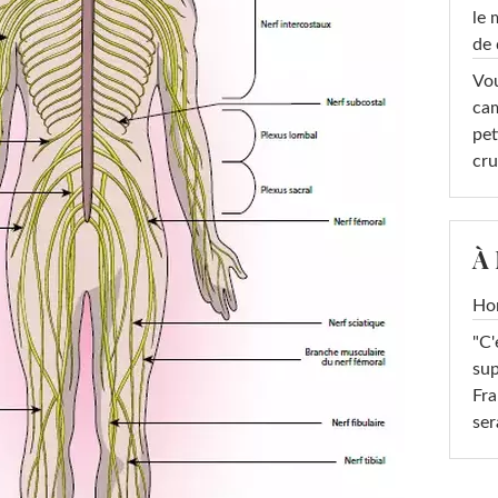
le 
de 
Vou
cam
pet
cru
À
Ho
"C'
sup
Fra
ser