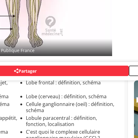
 Publique France
Partager
jet,
Lobe frontal : définition, schéma
héma
Lobe (cerveau) : définition, schéma
chéma
Cellule ganglionnaire (oeil) : définition,
schéma
'appétit,
Lobule paracentral : définition,
fonction, localisation
héma
C'est quoi le complexe cellulaire
ganglionnaire maculaire (GCC) ?