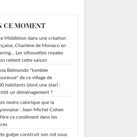
N CE MOMENT
e Middleton dans une création
nçaise, Charlene de Monaco en
loring… Les silhouettes royales
on retient cette saison
ana Belmondo "tombée
ureuse" de ce village de
0 habitants (dont une star) :
entôt un déménagement ?
ois moins calorique que la
yonnaise : Jean-Michel Cohen
fère ce condiment dans les
uces
te guêpe construit son nid sous