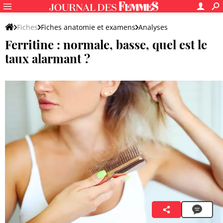
Fiches
Fiches anatomie et examens
Analyses
Ferritine : normale, basse, quel est le
Analyses de sang
taux alarmant ?
Anaïs Thiébaux
12 octobre 2023 16:12