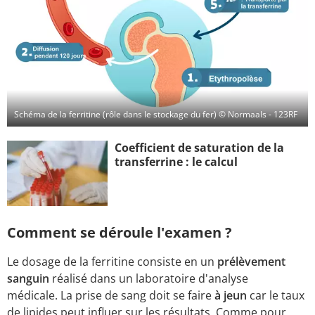
Schéma de la ferritine (rôle dans le stockage du fer)
© Normaals - 123RF
Coefficient de saturation de la
transferrine : le calcul
Comment se déroule l'examen ?
Le dosage de la ferritine consiste en un
prélèvement
sanguin
réalisé dans un laboratoire d'analyse
médicale. La prise de sang doit se faire
à jeun
car le taux
de lipides peut influer sur les résultats. Comme pour