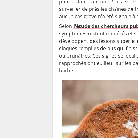
pour autant paniquer ? Les experts
y
surveiller de près les chaînes de t
o
aucun cas grave n'a été signalé à c
n
Selon
l'étude des chercheurs pu
"
symptômes restent modérés et son
développent des lésions superficie
cloques remplies de pus qui finis
ou brunâtres. Ces signes se local
rapprochés ont eu lieu : sur les pa
barbe.