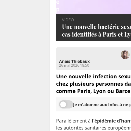
e
p
r
VIDEO
o
Une nouvelle bactérie sex
p
cas identifiés à Paris et L
a
g
e
Anaïs Thiébaux
26 mai 2026 18:50
:
Une nouvelle infection sexu
d
chez plusieurs personnes da
e
comme Paris, Lyon ou Barce
s
c
Je m'abonne aux Infos à ne p
a
s
Parallèlement à
l'épidémie d'han
i
les autorités sanitaires européen