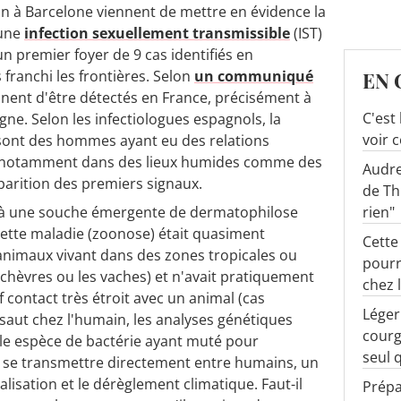
ron à Barcelone viennent de mettre en évidence la
'une
infection sexuellement transmissible
(IST)
un premier foyer de 9 cas identifiés en
franchi les frontières. Selon
un communiqué
EN 
ennent d'être détectés en France, précisément à
C'est
gne. Selon les infectiologues espagnols, la
voir 
sont des hommes ayant eu des relations
, notamment dans des lieux humides comme des
Audre
parition des premiers signaux.
de Th
rien"
e à une souche émergente de
dermatophilose
cette maladie (zoonose) était quasiment
Cette
animaux vivant dans des zones tropicales ou
pourr
chèvres ou les vaches) et n'avait pratiquement
chez l
 contact très étroit avec un animal (cas
Léger
 saut chez l'humain, les analyses génétiques
courg
lle espèce de bactérie ayant muté pour
seul 
à se transmettre directement entre humains, un
isation et le dérèglement climatique. Faut-il
Prépa