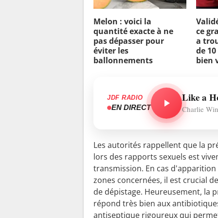
Melon : voici la
Validé
quantité exacte à ne
ce gr
pas dépasser pour
a tro
éviter les
de 10
ballonnements
bien v
Like a 
JDF RADIO
EN DIRECT
Charlie Wi
Les autorités rappellent que la pr
lors des rapports sexuels est vi
transmission. En cas d'apparition
zones concernées, il est crucial 
de dépistage. Heureusement, la pri
répond très bien aux antibiotique
antiseptique rigoureux qui perme