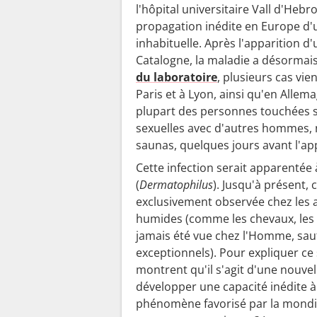
d
l'hôpital universitaire Vall d'Heb
e
propagation inédite en Europe d
n
inhabituelle. Après l'apparition d'
t
Catalogne, la maladie a désormais 
i
du laboratoire
, plusieurs cas vi
f
Paris et à Lyon, ainsi qu'en Allema
i
plupart des personnes touchées 
sexuelles avec d'autres hommes
é
saunas, quelques jours avant l'ap
s
à
Cette infection serait apparenté
P
(
Dermatophilus
)
.
Jusqu'à présent, 
exclusivement observée chez les 
a
humides (comme les chevaux, les 
r
jamais été vue chez l'Homme, sauf
i
exceptionnels). Pour expliquer ce
s
montrent qu'il s'agit d'une nouve
e
développer une capacité inédite 
t
phénomène favorisé par la mondial
L