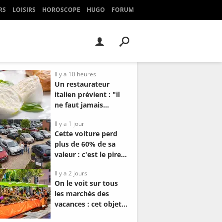
RS
LOISIRS
HOROSCOPE
HUGO
FORUM
Il y a 10 heures
Un restaurateur
italien prévient : "il
ne faut jamais
acheter une
Il y a 1 jour
mozzarella qui..."
Cette voiture perd
plus de 60% de sa
valeur : c'est le pire
modèle à revendre
Il y a 2 jours
en occasion
On le voit sur tous
les marchés des
vacances : cet objet
fait son retour dans