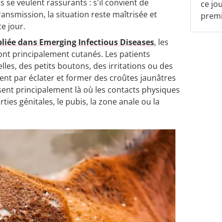
 se veulent rassurants : s'il convient de
ce jo
ransmission, la situation reste maîtrisée et
premi
e jour.
bliée dans Emerging Infectious Diseases
, les
t principalement cutanés. Les patients
lles, des petits boutons, des irritations ou des
sent par éclater et former des croûtes jaunâtres
isent principalement là où les contacts physiques
rties génitales, le pubis, la zone anale ou la