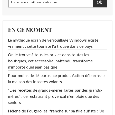
EN CE MOMENT
Le mythique écran de verrouillage Windows existe
vraiment : cette touriste l'a trouvé dans ce pays
On le trouve à tous les prix et dans toutes les
boutiques, cet accessoire inattendu transforme
n'importe quel jean basique
Pour moins de 15 euros, ce produit Action débarrasse
la maison des insectes volants
"Des recettes de grands-mères faites par des grands-
mères" : ce restaurant provençal n'emploie que des
seniors
Hélène de Fougerolles, franche sur sa fille autiste : "Je