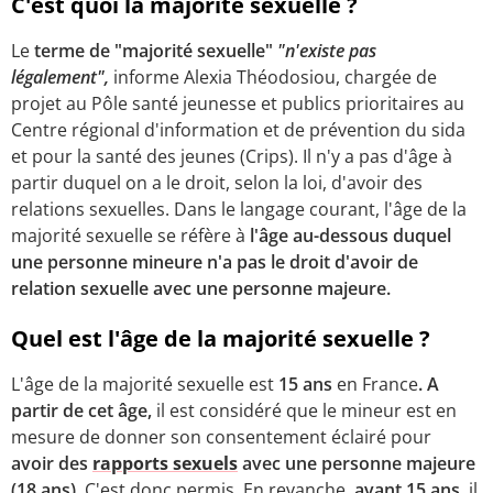
C'est quoi la majorité sexuelle ?
Le
terme de "majorité sexuelle"
"n'existe pas
légalement",
informe Alexia Théodosiou, chargée de
projet au Pôle santé jeunesse et publics prioritaires au
Centre régional d'information et de prévention du sida
et pour la santé des jeunes (Crips). Il n'y a pas d'âge à
partir duquel on a le droit, selon la loi, d'avoir des
relations sexuelles. Dans le langage courant, l'âge de la
majorité sexuelle se réfère à
l'âge au-dessous duquel
une personne mineure n'a pas le droit d'avoir de
relation sexuelle avec une personne majeure.
Quel est l'âge de la majorité sexuelle ?
L'âge de la majorité sexuelle est
15 ans
en France
. A
partir de cet âge,
il est considéré que le mineur est en
mesure de donner son consentement éclairé pour
avoir des
rapports sexuels
avec une personne majeure
(18 ans).
C'est donc permis. En revanche,
avant 15 ans
, il