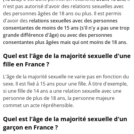
n'est pas autorisé d'avoir des relations sexuelles avec
des personnes âgées de 18 ans ou plus. Il est permis
d'avoir des
relations sexuelles avec des personnes
consentantes de moins de 15 ans (s'il n'y a pas une trop
grande différence d'âge) ou avec des personnes
consentantes plus âgées mais qui ont moins de 18 ans.
Quel est l'âge de la majorité sexuelle d'une
fille en France ?
L'âge de la majorité sexuelle ne varie pas en fonction du
sexe. Il est fixé à 15 ans pour une fille. À titre d'exemple,
si une fille de 14 ans a une relation sexuelle avec une
personne de plus de 18 ans, la personne majeure
commet un acte répréhensible.
Quel est l'âge de la majorité sexuelle d'un
garçon en France ?