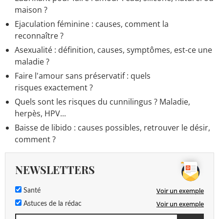
maison ?
Ejaculation féminine : causes, comment la
reconnaître ?
Asexualité : définition, causes, symptômes, est-ce une
maladie ?
Faire l'amour sans préservatif : quels
risques exactement ?
Quels sont les risques du cunnilingus ? Maladie,
herpès, HPV...
Baisse de libido : causes possibles, retrouver le désir,
comment ?
NEWSLETTERS
Voir un exemple
Santé
Voir un exemple
Astuces de la rédac