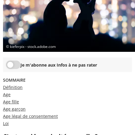
© kieferpix - stock.adobe.com
Je m'abonne aux Infos à ne pas rater
SOMMAIRE
Définition
Age
Age fille
Age garçon
Age légal de consentement
Loi