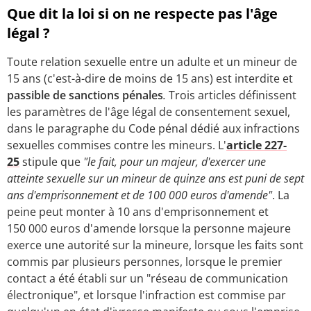
Que dit la loi si on ne respecte pas l'âge
légal ?
Toute relation sexuelle entre un adulte et un mineur de
15 ans (c'est-à-dire de moins de 15 ans) est interdite et
passible de sanctions pénales
.
Trois articles définissent
les paramètres de l'âge légal de consentement sexuel,
dans le paragraphe du Code pénal dédié aux infractions
sexuelles commises contre les mineurs. L'
article 227-
25
stipule que
"le fait, pour un majeur, d'exercer une
atteinte sexuelle sur un mineur de quinze ans est puni de sept
ans d'emprisonnement et de 100 000 euros d'amende"
. La
peine peut monter à 10 ans d'emprisonnement et
150 000 euros d'amende lorsque la personne majeure
exerce une autorité sur la mineure, lorsque les faits sont
commis par plusieurs personnes, lorsque le premier
contact a été établi sur un "réseau de communication
électronique", et lorsque l'infraction est commise par