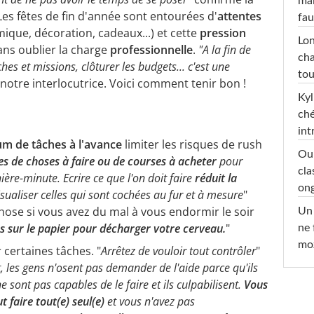
mai
es fêtes de fin d'année sont entourées d'
attentes
fau
que, décoration, cadeaux...) et cette
pression
Lon
ns oublier la charge
professionnelle
.
"A la fin de
cha
hes et missions, clôturer les budgets... c'est une
tou
 notre interlocutrice. Voici comment tenir bon !
Kyl
ché
int
m de tâches à l'avance
limiter les risques de rush
Oub
tes de choses à faire ou de courses à acheter
pour
cla
rnière-minute. Ecrire ce que l'on doit faire
réduit la
ong
sualiser celles qui sont cochées au fur et à mesure
"
se si vous avez du mal à vous endormir le soir
Un 
es sur le papier pour décharger votre cerveau.
"
ne 
moz
 certaines tâches. "
Arrêtez de vouloir tout contrôler
"
, les gens n'osent pas demander de l'aide parce qu'ils
e sont pas capables de le faire et ils culpabilisent.
Vous
 faire tout(e) seul(e)
et vous n'avez pas