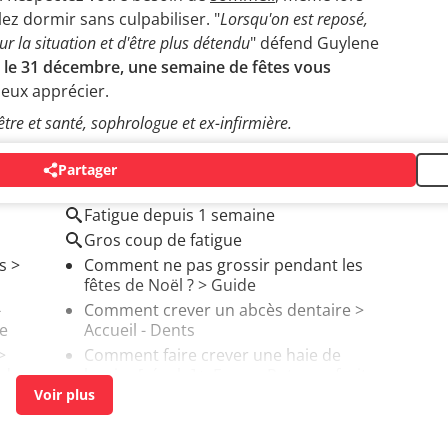
lez dormir sans culpabiliser. "
Lorsqu'on est reposé,
ur la situation et d'être plus détendu
" défend Guylene
et le 31 décembre, une semaine de fêtes vous
ieux apprécier.
tre et santé, sophrologue et ex-infirmière.
Partager
Fatigue depuis 1 semaine
Gros coup de fatigue
s
>
Comment ne pas grossir pendant les
fêtes de Noël ?
> Guide
-
Comment crever un abcès dentaire
>
re
Accueil - Dents
>
Comment faire crever une haie de
ids
laurier
[résolu] >
Forum Potager, fruits