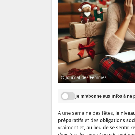
© Journal des Femmes
Je m'abonne aux Infos à ne p
A une semaine des fêtes,
le nivea
préparatifs
et des
obligations soc
vraiment et,
au lieu de se sentir 
dans tous les sens et on a le sentime