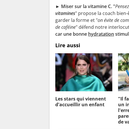
► Miser sur la vitamine C. "
Pensez
vitamines
" propose la coach bien-ê
garder la forme et "
on évite de co
de caféine
" défend notre interloc
car une bonne
hydratation
stimul
Lire aussi
Les stars qui viennent
"Il f
d'accueillir un enfant
un i
l'err
pare
de v