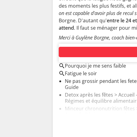
des moments les plus festifs, et al
on est capable d'avoir plus de recul s
Borgne. D'autant qu'
entre le 24 
attend
. Il faut se ménager pour m
Merci à Guylène Borgne, coach bien-ê
AUTOUR DU MÊME SUJET
Pourquoi je me sens faible
Fatigue le soir
Ne pas grossir pendant les fete
Guide
Detox après les fêtes
> Accueil 
Régimes et équilibre alimentai
Minceur chrononutrition fêtes
Accueil - Régime et perte de po