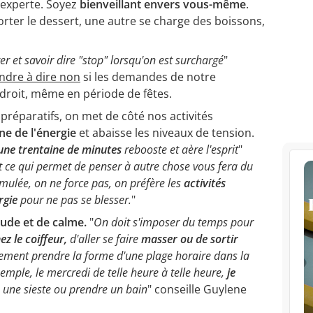
 experte. Soyez
bienveillant envers vous-même
.
er le dessert, une autre se charge des boissons,
ter et savoir dire "stop" lorsqu'on est surchargé
"
ndre à dire non
si les demandes de notre
droit, même en période de fêtes.
préparatifs, on met de côté nos activités
e de l'énergie
et abaisse les niveaux de tension.
une trentaine de minutes
rebooste et aère l'esprit
"
t ce qui permet de penser à autre chose vous fera du
umulée, on ne force pas, on préfère les
activités
rgie
pour ne pas se blesser.
"
tude et de calme.
"
On doit s'imposer du temps pour
z le coiffeur,
d'aller se faire
masser ou de sortir
ement prendre la forme d'une plage horaire dans la
emple, le mercredi de telle heure à telle heure,
je
 une sieste ou prendre un bain
" conseille Guylene