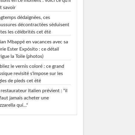
sons en ce moment : voici ce qu'il
t savoir
gtemps dédaignées, ces
ussures décontractées séduisent
tes les célébrités cet été
ian Mbappé en vacances avec sa
rie Ester Expósito : ce détail
rigue la Toile (photos)
liez le vernis coloré : ce grand
ssique revisité s'impose sur les
les de pieds cet été
restaurateur italien prévient : "il
faut jamais acheter une
zarella qui..."