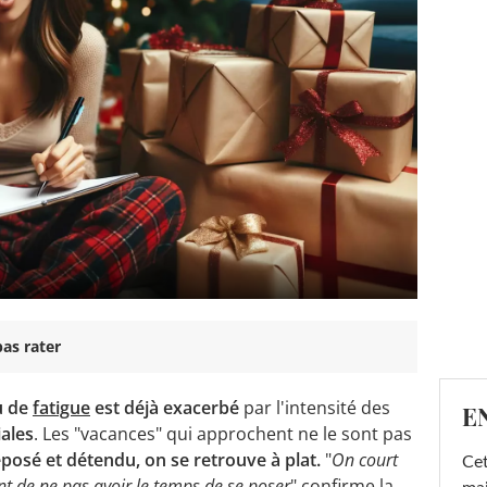
as rater
u de
fatigue
est déjà exacerbé
par l'intensité des
E
iales
. Les "vacances" qui approchent ne le sont pas
reposé et détendu, on se retrouve à plat
.
"
On court
Cet
nt de ne pas avoir le temps de se poser
" confirme la