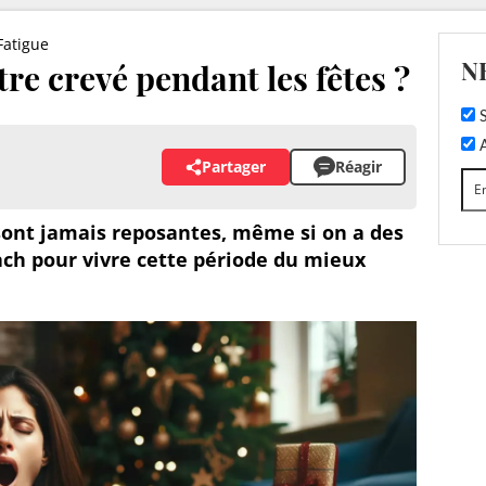
Fatigue
N
e crevé pendant les fêtes ?
S
A
Partager
Réagir
 sont jamais reposantes, même si on a des
ach pour vivre cette période du mieux