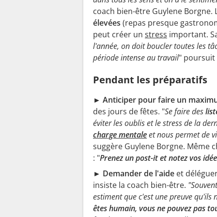
coach bien-être Guylene Borgne. L
élevées
(repas presque gastronomi
peut créer un
stress
important. Sa
l'année, on doit boucler toutes les tâc
période intense au travail
" poursuit
Pendant les préparatifs
► Anticiper
pour faire un maximu
des jours de fêtes. "
Se faire des
lis
éviter les oublis et le stress de la de
charge mentale
et nous permet de vi
suggère Guylene Borgne. Même cho
: "
Prenez un post-it et notez vos idé
► D
emander de l'aide
et déléguer
insiste la coach bien-être.
"Souvent
estiment que c'est une preuve qu'ils n
êtes humain, vous ne pouvez pas tout