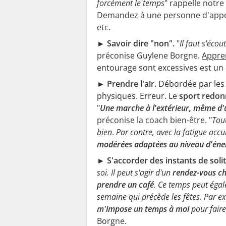
forcément le temps
" rappelle notre
Demandez à une personne d'apport
etc.
► Savoir dire "non".
"
Il faut s'écou
préconise Guylene Borgne.
Appre
entourage sont excessives est un 
► Prendre l'air.
Débordée par les 
physiques. Erreur. Le
sport redonn
"
Une marche à l'extérieur, même d'
préconise la coach bien-être. "
Tou
bien
.
Par contre, avec la fatigue acc
modérées adaptées au niveau d'éne
► S'accorder des instants de soli
soi. Il peut s'agir d'un
rendez-vous che
prendre un café
. Ce temps peut égal
semaine qui précède les fêtes. Par ex
m'impose un temps à moi
pour faire
Borgne.