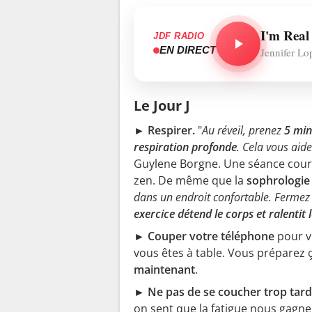
I'm Real
JDF RADIO
EN DIRECT
Jennifer Lo
Le Jour J
► Respirer.
"
Au réveil, prenez
5 min
respiration profonde
. Cela vous aid
Guylene Borgne. Une séance cour
zen. De même que la
sophrologie
dans un endroit confortable. Fermez l
exercice détend le corps et ralentit 
► Couper votre téléphone
pour v
vous êtes à table. Vous préparez ç
maintenant
.
► Ne pas de se coucher trop tard
on sent que la fatigue nous gagn