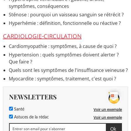
de vie, c'est quoi ?
> Accueil - Maladie du cerveau et de
symptômes, conséquences
la moelle épinière
Sténose : pourquoi un vaisseau sanguin se rétrécit ?
Contracture abdominale symptômes
> Accueil -
Troubles digestifs
Hyperhémie : définition, fonctionnelle ou réactive ?
Trompe de Fallope bouchée : causes, symptômes,
CARDIOLOGIE-CIRCULATION
traitement
> Accueil - Système reproducteur
Cardiomyopathie : symptômes, à cause de quoi ?
Hypertension : quels symptômes doivent alerter ?
Que faire ?
Quels sont les symptômes de l'insuffisance veineuse ?
Myocardite : symptômes, traitement, c'est quoi ?
NEWSLETTERS
Voir un exemple
Santé
Voir un exemple
Astuces de la rédac