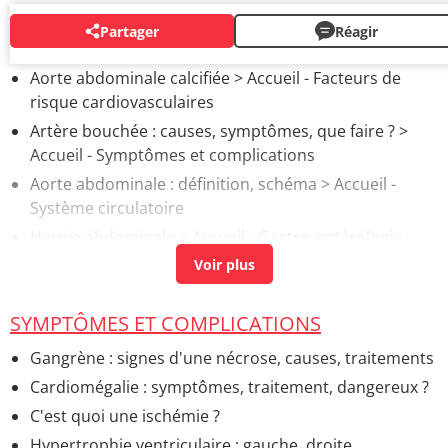
Partager
Réagir
AUTOUR DU MÊME SUJET
Aorte abdominale calcifiée
> Accueil - Facteurs de
risque cardiovasculaires
Artère bouchée : causes, symptômes, que faire ?
>
Accueil - Symptômes et complications
Aorte abdominale : définition, schéma
> Accueil -
Système circulatoire
Hernie abdominale
> Accueil - Gastro-entérologie
Echographie abdominale à jeun
> Accueil - Examens
radiologiques
Douleur abdominale gauche
> Accueil - Troubles
SYMPTÔMES ET COMPLICATIONS
digestifs
Gangrène : signes d'une nécrose, causes, traitements
Comment enlever un bouchon d'oreille ? Tout seul ?
Cardiomégalie : symptômes, traitement, dangereux ?
Symptômes
> Accueil - ORL
C'est quoi une ischémie ?
Maladie de Charcot : premiers symptômes, espérance
Hypertrophie ventriculaire : gauche, droite,