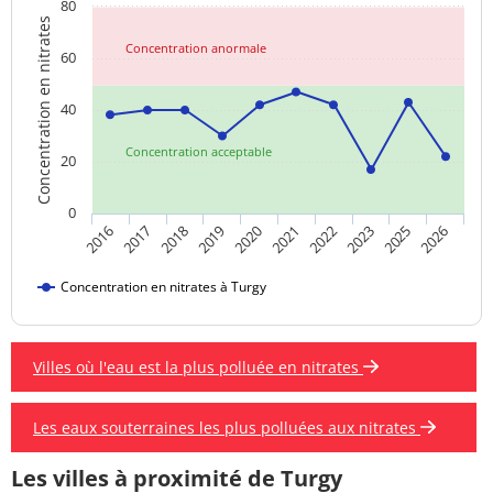
80
Concentration en nitrates
Concentration anormale
60
40
Concentration acceptable
20
0
2018
2023
2019
2025
2020
2026
2016
2021
2017
2022
Concentration en nitrates à Turgy
Villes où l'eau est la plus polluée en nitrates
Les eaux souterraines les plus polluées aux nitrates
Les villes à proximité de Turgy