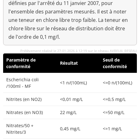
définies par l'arrêté du 11 janvier 2007, pour
l'ensemble des paramètres mesurés. Il est à noter
une teneur en chlore libre trop faible. La teneur en
chlore libre sur le réseau de distribution doit être
de l'ordre de 0,1 mg/l.
Prélèvement réalisé le 27-01-2026 à 12:19 sur le réseau AVREUIL RESEAU
Paramètre de
Seuil de
Résultat
conformité
conformité
Escherichia coli
<1 n/(100mL)
<=0 n/(100mL)
/100ml - MF
Nitrites (en NO2)
<0,01 mg/L
<=0,5 mg/L
Nitrates (en NO3)
22 mg/L
<=50 mg/L
Nitrates/50 +
0,45 mg/L
<=1 mg/L
Nitrites/3