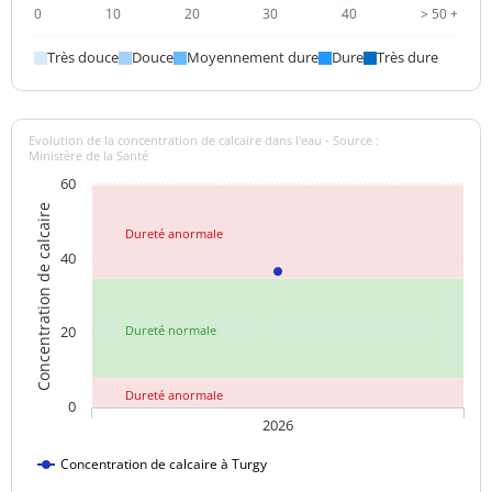
Aucun
0
10
20
30
40
> 50 +
Saveur (qualitatif)
changement
anormal
Très douce
Douce
Moyennement dure
Dure
Très dure
Sulfates
33 mg/L
<=250 mg/L
Evolution de la concentration de calcaire dans l'eau - Source :
Titre alcalimétrique
Ministère de la Santé
31,0 °f
complet
60
Concentration de calcaire
Température de l'eau
8,9 °C
<=25 °C
Dureté anormale
40
Titre hydrotimétrique
36,6 °f
Turbidité
0,1 NFU
<=2 NFU
néphélométrique NFU
20
Dureté normale
Dureté anormale
0
2026
Concentration de calcaire à Turgy