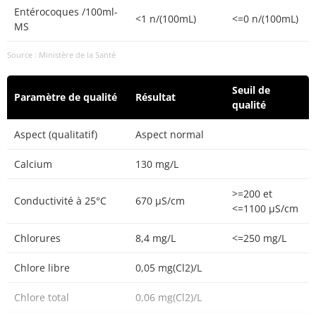
Entérocoques /100ml-
<1 n/(100mL)
<=0 n/(100mL)
MS
Source : Ministère de la Santé
Seuil de
Paramètre de qualité
Résultat
qualité
Aspect (qualitatif)
Aspect normal
Calcium
130 mg/L
>=200 et
Conductivité à 25°C
670 µS/cm
<=1100 µS/cm
Chlorures
8,4 mg/L
<=250 mg/L
Chlore libre
0,05 mg(Cl2)/L
Chlore total
0,06 mg(Cl2)/L