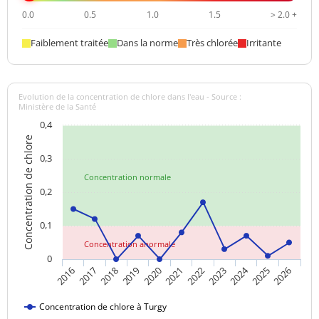
0.0
0.5
1.0
1.5
> 2.0 +
Faiblement traitée
Dans la norme
Très chlorée
Irritante
Evolution de la concentration de chlore dans l'eau - Source :
Ministère de la Santé
0,4
Concentration de chlore
0,3
Concentration normale
0,2
0,1
Concentration anormale
0
2024
2017
2021
2025
2018
2022
2026
2019
2023
2016
2020
Concentration de chlore à Turgy