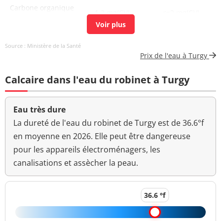
Carbone organique
1,2 mg(C)/L
<=2 mg(C)/L
total
Coloration
<5,0 mg(Pt)/L
<=15 mg(Pt)/L
Source : Ministère de la Santé
Prix de l'eau à Turgy
Bactéries coliformes
<1 n/(100mL)
<=0 n/(100mL)
/100ml-MS
Calcaire dans l'eau du robinet à Turgy
Bact. aér. revivifiables
25 n/mL
à 22°-68h
Eau très dure
Bact. aér. revivifiables
La dureté de l'eau du robinet de Turgy est de 36.6°f
28 n/mL
à 36°-44h
en moyenne en 2026. Elle peut être dangereuse
pour les appareils électroménagers, les
Magnésium
7,5 mg(Mg)/L
canalisations et assècher la peau.
Ammonium (en NH4)
<0,05 mg/L
<=0,1 mg/L
>=6,5 et <=9
36.6 °f
pH
7,3 unité pH
unité pH