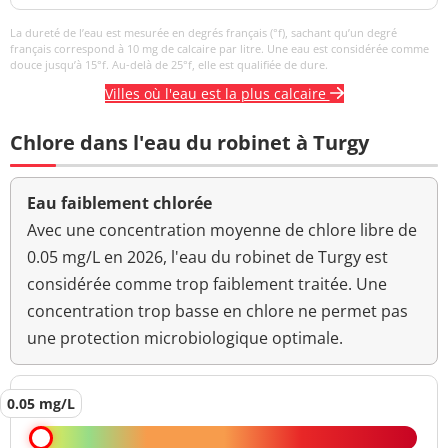
La dureté de l’eau est mesurée en degrés français (°f), sachant qu’un degré
français correspond à 10 mg de calcaire par litre. Une eau est considérée comme
douce jusqu’à 15°f. Au-delà de 25°f, elle est qualifiée de dure.
Villes où l'eau est la plus calcaire
Chlore dans l'eau du robinet à Turgy
Eau faiblement chlorée
Avec une concentration moyenne de chlore libre de
0.05 mg/L en 2026, l'eau du robinet de Turgy est
considérée comme trop faiblement traitée. Une
concentration trop basse en chlore ne permet pas
une protection microbiologique optimale.
0.05 mg/L