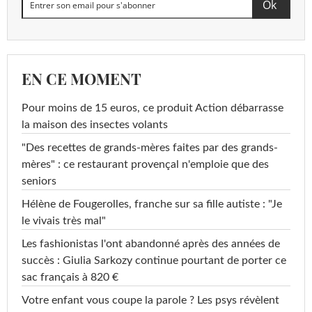
Pyrimicarbe
<0,005 µg/L
<=0,1 µg/L
Cyprodinil
<0,005 µg/L
<=0,1 µg/L
EN CE MOMENT
Propiconazole
<0,005 µg/L
<=0,1 µg/L
Pour moins de 15 euros, ce produit Action débarrasse
Pyriméthanil
<0,005 µg/L
<=0,1 µg/L
la maison des insectes volants
Propazine
<0,005 µg/L
<=0,1 µg/L
"Des recettes de grands-mères faites par des grands-
mères" : ce restaurant provençal n'emploie que des
Propamocarbe
<0,02 µg/L
<=0,1 µg/L
seniors
Prosulfuron
<0,005 µg/L
<=0,1 µg/L
Hélène de Fougerolles, franche sur sa fille autiste : "Je
le vivais très mal"
Propyzamide
<0,005 µg/L
<=0,1 µg/L
Les fashionistas l'ont abandonné après des années de
Prosulfocarbe
<0,02 µg/L
<=0,1 µg/L
succès : Giulia Sarkozy continue pourtant de porter ce
sac français à 820 €
Pyroxsulame
<0,02 µg/L
<=0,1 µg/L
Votre enfant vous coupe la parole ? Les psys révèlent