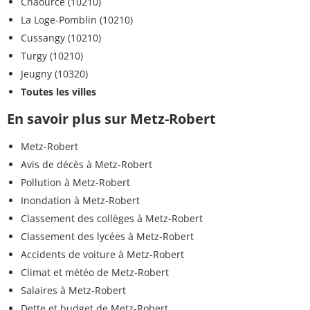
Chaource (10210)
Monuron
<0,005 µg/L
<=0,1 µg/L
La Loge-Pomblin (10210)
Métribuzine
<0,005 µg/L
<=0,1 µg/L
Cussangy (10210)
Turgy (10210)
Métolachlore
<0,005 µg/L
<=0,1 µg/L
Jeugny (10320)
Toutes les villes
Methoxyfenoside
<0,02 µg/L
<=0,1 µg/L
En savoir plus sur Metz-Robert
Métamitrone
<0,005 µg/L
<=0,1 µg/L
Metz-Robert
Napropamide
<0,005 µg/L
<=0,1 µg/L
Avis de décès à Metz-Robert
N,N-
Pollution à Metz-Robert
<0,02 µg/L
<=0,1 µg/L
Dimethylsulfamide
Inondation à Metz-Robert
Classement des collèges à Metz-Robert
Norflurazon
<0,005 µg/L
<=0,1 µg/L
Classement des lycées à Metz-Robert
Nicosulfuron
Accidents de voiture à Metz-Robert
<0,005 µg/L
<=0,1 µg/L
Climat et météo de Metz-Robert
Nitrates (en NO3)
42 mg/L
<=50 mg/L
Salaires à Metz-Robert
Dette et budget de Metz-Robert