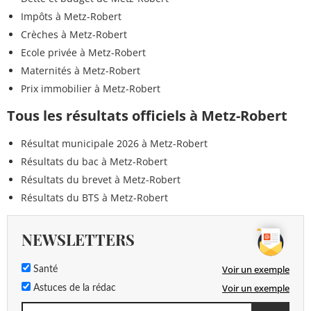
Desmethylnorflurazon
<0,005 µg/L
<=0,1 µg/L
Impôts à Metz-Robert
Oxadixyl
<0,005 µg/L
<=0,1 µg/L
Crèches à Metz-Robert
Ecole privée à Metz-Robert
Oryzalin
<0,02 µg/L
<=0,1 µg/L
Maternités à Metz-Robert
Prix immobilier à Metz-Robert
Oxamyl
<0,005 µg/L
<=0,1 µg/L
Tous les résultats officiels à Metz-Robert
Paclobutrazole
<0,005 µg/L
<=0,1 µg/L
Résultat municipale 2026 à Metz-Robert
Prochloraze
<0,02 µg/L
<=0,1 µg/L
Résultats du bac à Metz-Robert
Pendiméthaline
<0,005 µg/L
<=0,1 µg/L
Résultats du brevet à Metz-Robert
Résultats du BTS à Metz-Robert
Pencycuron
<0,02 µg/L
<=0,1 µg/L
Total des pesticides
NEWSLETTERS
0,184 µg/L
<=0,5 µg/L
analysés
Voir un exemple
Santé
Pethoxamide
<0,02 µg/L
<=0,1 µg/L
Voir un exemple
Astuces de la rédac
Pinoxaden
<0,005 µg/L
<=0,1 µg/L