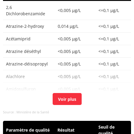
2,6
<0,005 µg/L
<=0,1 µg/L
Dichlorobenzamide
Atrazine-2-hydroxy
0,014 µg/L
<=0,1 µg/L
Acétamiprid
<0,005 µg/L
<=0,1 µg/L
Atrazine déséthyl
<0,005 µg/L
<=0,1 µg/L
Atrazine-déisopropyl
<0,005 µg/L
<=0,1 µg/L
Alachlore
<0,005 µg/L
<=0,1 µg/L
Amidosulfuron
<0,005 µg/L
<=0,1 µg/L
Atrazine
<0,005 µg/L
<=0,1 µg/L
Source : Ministère de la Santé
Azoxystrobine
<0,005 µg/L
<=0,1 µg/L
Beflubutamide
<0,02 µg/L
<=0,1 µg/L
Seuil de
Paramètre de qualité
Résultat
qualité